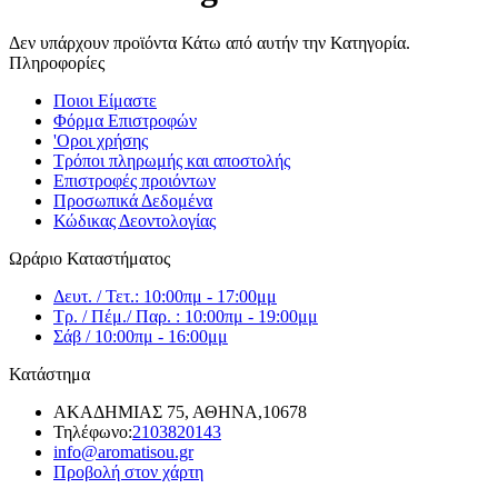
Δεν υπάρχουν προϊόντα Κάτω από αυτήν την Κατηγορία.
Πληροφορίες
Ποιοι Είμαστε
Φόρμα Επιστροφών
'Oροι χρήσης
Τρόποι πληρωμής και αποστολής
Επιστροφές προιόντων
Προσωπικά Δεδομένα
Κώδικας Δεοντολογίας
Ωράριο Καταστήματος
Δευτ. / Τετ.: 10:00πμ - 17:00μμ
Τρ. / Πέμ./ Παρ. : 10:00πμ - 19:00μμ
Σάβ / 10:00πμ - 16:00μμ
Κατάστημα
ΑΚΑΔΗΜΙΑΣ 75, ΑΘΗΝΑ,10678
Τηλέφωνο:
2103820143
info@aromatisou.gr
Προβολή στον χάρτη