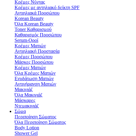
Κρέμες Νύχτας
Κρέμες με αντηλιακό δείκτη SPF
Αντιηλιακά Προσώπου
Korean Beauty
Όλα Korean Beauty
Toner Καθαρισμού
Καθαρισμός Προσώπου
Serum-Οροί
Κρέμες Ματιών
Αντιηλιακή Προστασία
Κρέμες Προσώπου
Μάσκες Προσώπου
Κρέμες Ματιών
Όλα Κρέμες Ματιών
Ενυδάτωση Mατιών
Αντιγήρανση Ματιών
Μακιγιάζ
Όλα Μακιγιάζ
Μάσκαρες
Ντεμακιγιάζ
Σώμα
Περιποίηση Σώματος
Όλα Περιποίηση Σώματος
Body Lotion
Shower Gel