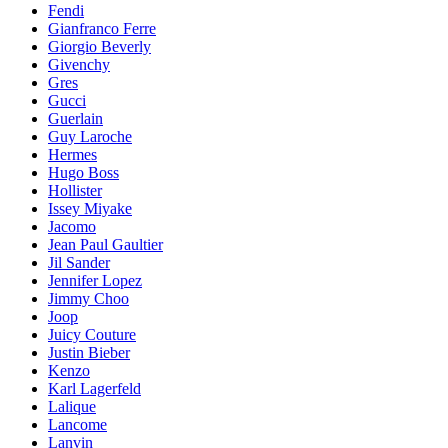
Fendi
Gianfranco Ferre
Giorgio Beverly
Givenchy
Gres
Gucci
Guerlain
Guy Laroche
Hermes
Hugo Boss
Hollister
Issey Miyake
Jacomo
Jean Paul Gaultier
Jil Sander
Jennifer Lopez
Jimmy Choo
Joop
Juicy Couture
Justin Bieber
Kenzo
Karl Lagerfeld
Lalique
Lancome
Lanvin