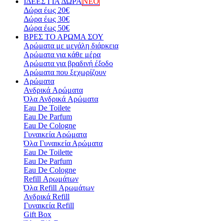
ΙΔΕΕΣ ΓΙΑ ΔΩΡΑ
ΝΕΟ
Δώρα έως 20€
Δώρα έως 30€
Δώρα έως 50€
ΒΡΕΣ ΤΟ ΑΡΩΜΑ ΣΟΥ
Αρώματα με μεγάλη διάρκεια
Αρώματα για κάθε μέρα
Αρώματα για βραδινή έξοδο
Αρώματα που ξεχωρίζουν
Αρώματα
Ανδρικά Aρώματα
Όλα Ανδρικά Aρώματα
Eau De Toilete
Eau De Parfum
Eau De Cologne
Γυναικεία Αρώματα
Όλα Γυναικεία Αρώματα
Eau De Toilette
Eau De Parfum
Eau De Cologne
Refill Αρωμάτων
Όλα Refill Αρωμάτων
Ανδρικά Refill
Γυναικεία Refill
Gift Box