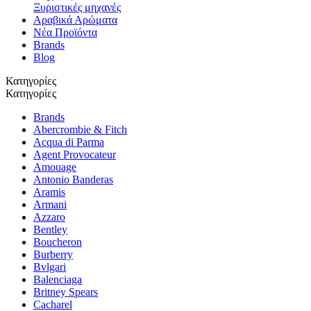
Ξυριστικές μηχανές
Αραβικά Αρώματα
Νέα Προϊόντα
Brands
Blog
Κατηγορίες
Κατηγορίες
Brands
Abercrombie & Fitch
Acqua di Parma
Agent Provocateur
Amouage
Antonio Banderas
Aramis
Armani
Azzaro
Bentley
Boucheron
Burberry
Bvlgari
Balenciaga
Britney Spears
Cacharel