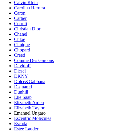
Calvin Klein
Carolina Herrera
Caron
Cartier
Cerruti
Christian Dior
Chanel
Chloe
Clinique
Chopard
Creed
Comme Des Garcons
Davidoff
Diesel
DKNY
Dolce&Gabbana
Dsquared
Dunhill
Elie Saab
Elizabeth Arden
Elizabeth Taylor
Emanuel Ungaro
Escentric Molecules
Escada
Estee Lauder