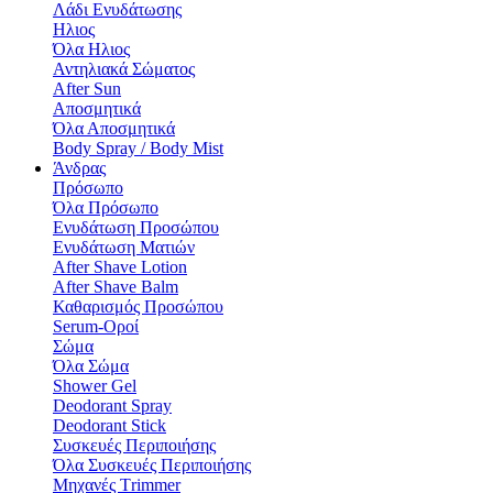
Λάδι Ενυδάτωσης
Hλιος
Όλα Hλιος
Αντηλιακά Σώματος
After Sun
Αποσμητικά
Όλα Αποσμητικά
Body Spray / Body Mist
Άνδρας
Πρόσωπο
Όλα Πρόσωπο
Ενυδάτωση Προσώπου
Ενυδάτωση Ματιών
After Shave Lotion
After Shave Balm
Καθαρισμός Προσώπου
Serum-Οροί
Σώμα
Όλα Σώμα
Shower Gel
Deodorant Spray
Deodorant Stick
Συσκευές Περιποιήσης
Όλα Συσκευές Περιποιήσης
Μηχανές Τrimmer