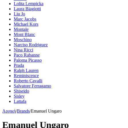
Lolita Lempicka
Laura Biagiotti
Liu Jo
Marc Jacobs
Michael Kors
Montale
Mont Blanc
Moschino
Narciso Rodriguez
Nina Ricci
Paco Rabanne
Paloma Picasso
Prada
Ralph Lauren
Reminiscence
Roberto Cavalli
Salvatore Ferragamo
Shiseido
Sisley
Lattafa
Αρχική
/
Brands
/
Emanuel Ungaro
Emanuel Ungaro