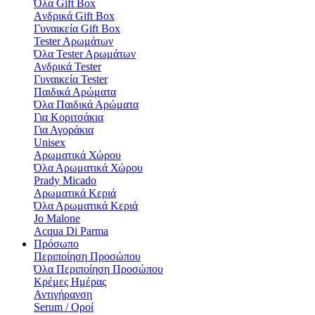
Όλα Gift Box
Aνδρικά Gift Box
Γυναικεία Gift Box
Tester Aρωμάτων
Όλα Tester Aρωμάτων
Ανδρικά Tester
Γυναικεία Tester
Παιδικά Αρώματα
Όλα Παιδικά Αρώματα
Για Κοριτσάκια
Για Αγοράκια
Unisex
Αρωματικά Χώρου​
Όλα Αρωματικά Χώρου​
Prady Micado
Αρωματικά Κεριά
Όλα Αρωματικά Κεριά
Jo Malone
Αcqua Di Parma
Πρόσωπο
Περιποίηση Προσώπου
Όλα Περιποίηση Προσώπου
Κρέμες Ημέρας
Αντιγήρανση
Serum / Οροί