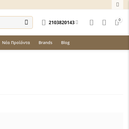
0
2103820143
Νέα Προϊόντα
Brands
Blog