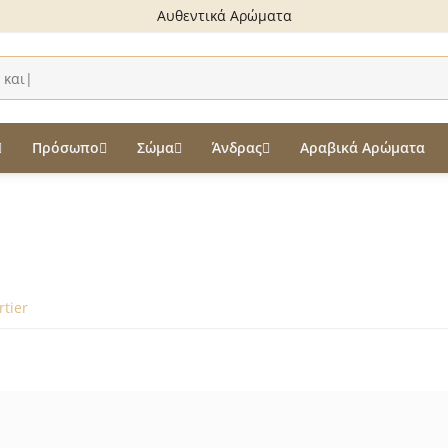
Αυθεντικά Αρώματα
Πρόσωπο
Σώμα
Άνδρας
Αραβικά Αρώματα
rtier