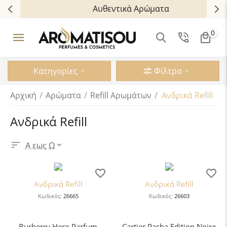
Αυθεντικά Αρώματα
0
Κατηγορίες
Φίλτρα
Αρχική
/
Αρώματα
/
Refill Αρωμάτων
/
Ανδρικά Refill
Ανδρικά Refill
Α εως Ω
Ανδρικά Refill
Ανδρικά Refill
Κωδικός:
26665
Κωδικός:
26603
Burberry Hero Parfum
Cartier Pasha Edition Noire