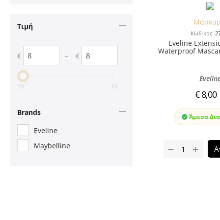
Μάσκαρ
Τιμή
Κωδικός:
2
Eveline Extens
Waterproof Mascar
–
€
€
Evelin
€
8
€
8
€
8,00
Brands
Άμεσα Δια
Eveline
Maybelline
+
−
Α