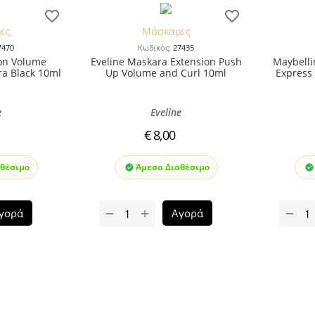
ες
Μάσκαρες
7470
Κωδικός:
27435
ion Volume
Eveline Maskara Extension Push
Maybelli
a Black 10ml
Up Volume and Curl 10ml
Express
e
Eveline
€
8,00
θέσιμο
Άμεσα Διαθέσιμο
+
−
−
γορά
Αγορά