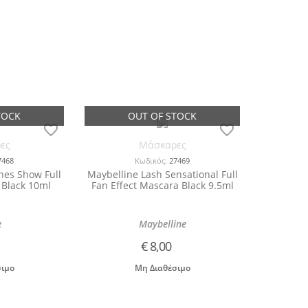
ες
Μάσκαρες
7468
Κωδικός:
27469
shes Show Full
Maybelline Lash Sensational Full
Black 10ml
Fan Effect Mascara Black 9.5ml
e
Maybelline
€
8,00
σιμο
Μη Διαθέσιμο