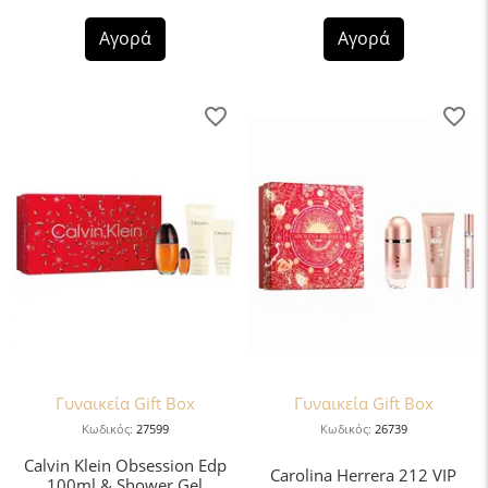
Αγορά
Αγορά
Γυναικεία Gift Box
Γυναικεία Gift Box
Κωδικός:
27599
Κωδικός:
26739
Calvin Klein Obsession Edp
Carolina Herrera 212 VIP
100ml & Shower Gel