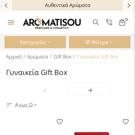
απλοί τρόποι πληρωμής
Δωρεάν BO
0
Κατηγορίες
Φίλτρα
Αρχική
/
Αρώματα
/
Gift Box
/
Γυναικεία Gift Box
Γυναικεία Gift Box
Α εως Ω