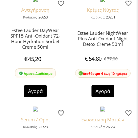
Αντιγήρανση
Κρέμες Νύχτας
Κωδικός:
26653
Κωδικός:
23231
Estee Lauder DayWear
Estee Lauder NightWear
SPF15 Anti-Oxidant 72-
Plus Anti-Oxidant Night
Hour Hydration Sorbet
Detox Creme 50ml
Creme 50ml
€
54,80
€
45,20
€
77,00
Άμεσα Διαθέσιμο
Διαθέσιμο 4 έως 10 ημέρες
Αγορά
Αγορά
Serum / Οροί
Ενυδάτωση Mατιών
Κωδικός:
25723
Κωδικός:
26684