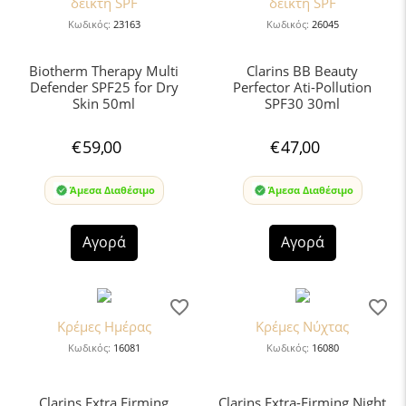
δείκτη SPF
δείκτη SPF
Κωδικός:
23163
Κωδικός:
26045
Biotherm Therapy Multi
Clarins BB Beauty
Defender SPF25 for Dry
Perfector Ati-Pollution
Skin 50ml
SPF30 30ml
€
59,00
€
47,00
Άμεσα Διαθέσιμο
Άμεσα Διαθέσιμο
Αγορά
Αγορά
Κρέμες Ημέρας
Κρέμες Νύχτας
Κωδικός:
16081
Κωδικός:
16080
Clarins Extra Firming
Clarins Extra-Firming Night