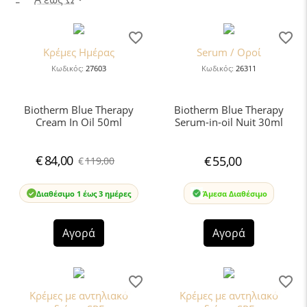
Κρέμες Ημέρας
Serum / Οροί
Κωδικός:
27603
Κωδικός:
26311
Biotherm Blue Therapy
Biotherm Blue Therapy
Cream In Oil 50ml
Serum-in-oil Nuit 30ml
€
84,00
€
55,00
€
119,00
Διαθέσιμο 1 έως 3 ημέρες
Άμεσα Διαθέσιμο
Αγορά
Αγορά
Κρέμες με αντηλιακό
Κρέμες με αντηλιακό