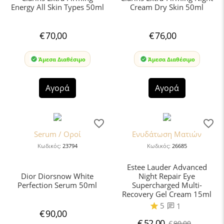
Energy All Skin Types 50ml
Cream Dry Skin 50ml
€
70,00
€
76,00
Άμεσα Διαθέσιμο
Άμεσα Διαθέσιμο
Αγορά
Αγορά
Serum / Οροί
Ενυδάτωση Mατιών
Κωδικός:
23794
Κωδικός:
26685
Estee Lauder Advanced
Dior Diorsnow White
Night Repair Eye
Perfection Serum 50ml
Supercharged Multi-
Recovery Gel Cream 15ml
5
1
€
90,00
€
52,00
€
90,00