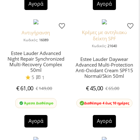
Αγορά
Αγορά
Κρέμες με αντηλιακό
Αντιγήρανση
δείκτη SPF
Κωδικός:
16089
Κωδικός:
21640
Estee Lauder Advanced
Night Repair Synchronized
Estee Lauder Daywear
Multi-Recovery Complex
Advanced Multi-Protection
50ml
Anti-Oxidant Cream SPF15
Normal/Skin 50ml
5
1
€
61,00
€
45,00
€
149,00
€
65,00
Άμεσα Διαθέσιμο
Διαθέσιμο 4 έως 10 ημέρες
Αγορά
Αγορά