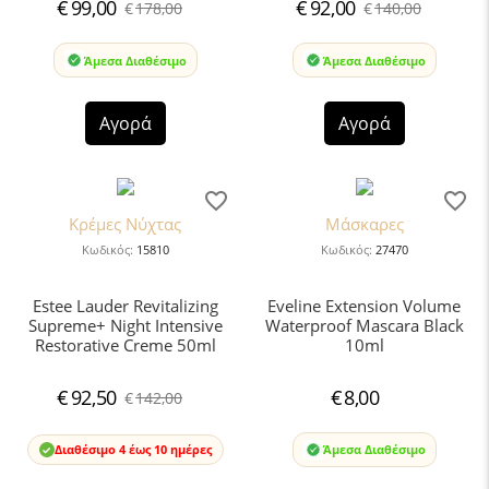
€
99,00
€
92,00
€
178,00
€
140,00
Άμεσα Διαθέσιμο
Άμεσα Διαθέσιμο
Αγορά
Αγορά
Κρέμες Νύχτας
Μάσκαρες
Κωδικός:
15810
Κωδικός:
27470
Estee Lauder Revitalizing
Eveline Extension Volume
Supreme+ Night Intensive
Waterproof Mascara Black
Restorative Creme 50ml
10ml
€
92,50
€
8,00
€
142,00
Διαθέσιμο 4 έως 10 ημέρες
Άμεσα Διαθέσιμο