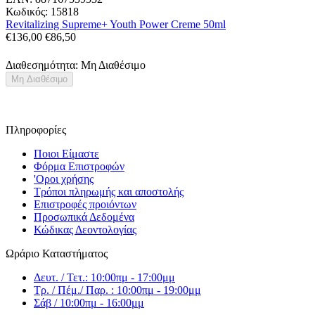
Κωδικός:
15818
Revitalizing Supreme+ Youth Power Creme 50ml
€
136,00
€
86,50
Διαθεσημότητα:
Μη Διαθέσιμο
Μη Διαθέσιμο
Πληροφορίες
Ποιοι Είμαστε
Φόρμα Επιστροφών
'Oροι χρήσης
Τρόποι πληρωμής και αποστολής
Επιστροφές προιόντων
Προσωπικά Δεδομένα
Κώδικας Δεοντολογίας
Ωράριο Καταστήματος
Δευτ. / Τετ.: 10:00πμ - 17:00μμ
Τρ. / Πέμ./ Παρ. : 10:00πμ - 19:00μμ
Σάβ / 10:00πμ - 16:00μμ