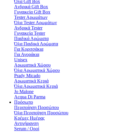
Όλα Gift Box
Aνδρικά Gift Box
Γυναικεία Gift Box
Tester Aρωμάτων
Όλα Tester Aρωμάτων
Ανδρικά Tester
Γυναικεία Tester
Παιδικά Αρώματα
Όλα Παιδικά Αρώματα
Για Κοριτσάκια
Για Αγοράκια
Unisex
Αρωματικά Χώρου​
Όλα Αρωματικά Χώρου​
Prady Micado
Αρωματικά Κεριά
Όλα Αρωματικά Κεριά
Jo Malone
Αcqua Di Parma
Πρόσωπο
Περιποίηση Προσώπου
Όλα Περιποίηση Προσώπου
Κρέμες Ημέρας
Αντιγήρανση
Serum / Οροί