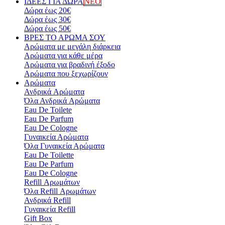
ΙΔΕΕΣ ΓΙΑ ΔΩΡΑ
ΝΕΟ
Δώρα έως 20€
Δώρα έως 30€
Δώρα έως 50€
ΒΡΕΣ ΤΟ ΑΡΩΜΑ ΣΟΥ
Αρώματα με μεγάλη διάρκεια
Αρώματα για κάθε μέρα
Αρώματα για βραδινή έξοδο
Αρώματα που ξεχωρίζουν
Αρώματα
Ανδρικά Aρώματα
Όλα Ανδρικά Aρώματα
Eau De Toilete
Eau De Parfum
Eau De Cologne
Γυναικεία Αρώματα
Όλα Γυναικεία Αρώματα
Eau De Toilette
Eau De Parfum
Eau De Cologne
Refill Αρωμάτων
Όλα Refill Αρωμάτων
Ανδρικά Refill
Γυναικεία Refill
Gift Box