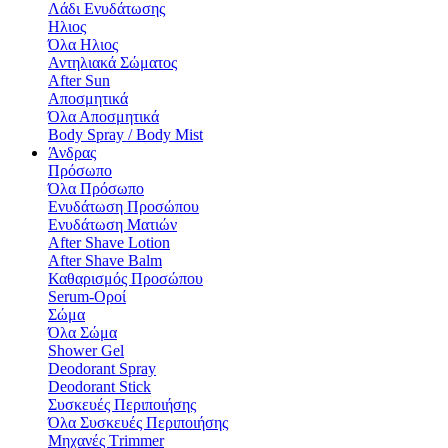
Λάδι Ενυδάτωσης
Hλιος
Όλα Hλιος
Αντηλιακά Σώματος
After Sun
Αποσμητικά
Όλα Αποσμητικά
Body Spray / Body Mist
Άνδρας
Πρόσωπο
Όλα Πρόσωπο
Ενυδάτωση Προσώπου
Ενυδάτωση Ματιών
After Shave Lotion
After Shave Balm
Καθαρισμός Προσώπου
Serum-Οροί
Σώμα
Όλα Σώμα
Shower Gel
Deodorant Spray
Deodorant Stick
Συσκευές Περιποιήσης
Όλα Συσκευές Περιποιήσης
Μηχανές Τrimmer