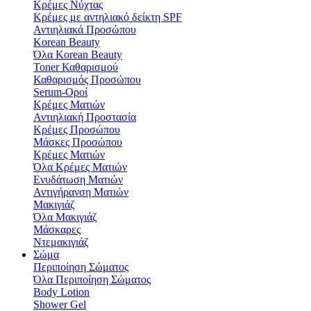
Κρέμες Νύχτας
Κρέμες με αντηλιακό δείκτη SPF
Αντιηλιακά Προσώπου
Korean Beauty
Όλα Korean Beauty
Toner Καθαρισμού
Καθαρισμός Προσώπου
Serum-Οροί
Κρέμες Ματιών
Αντιηλιακή Προστασία
Κρέμες Προσώπου
Μάσκες Προσώπου
Κρέμες Ματιών
Όλα Κρέμες Ματιών
Ενυδάτωση Mατιών
Αντιγήρανση Ματιών
Μακιγιάζ
Όλα Μακιγιάζ
Μάσκαρες
Ντεμακιγιάζ
Σώμα
Περιποίηση Σώματος
Όλα Περιποίηση Σώματος
Body Lotion
Shower Gel