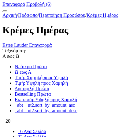
Επαναφορά
Προβολή (6)
Αρχική
/
Πρόσωπο
/
Περιποίηση Προσώπου
/
Κρέμες Ημέρας
Κρέμες Ημέρας
Estee Lauder
Επαναφορά
Ταξινόμιση:
Α εως Ω
Νεότερα Πρώτα
Ω εως Α
Τιμή: Χαμηλή προς Υψηλή
Τιμή: Υψηλή προς Χαμηλή
Δημοφιλή Πρώτα
Bestselling Πρώτα
Εκπτωση: Υψηλή προς Χαμηλή
_abt__ut2.sort_by_amount_asc
_abt__ut2.sort_by_amount_desc
20
16 Ανα Σελίδα
32 Ανα Σελίδα