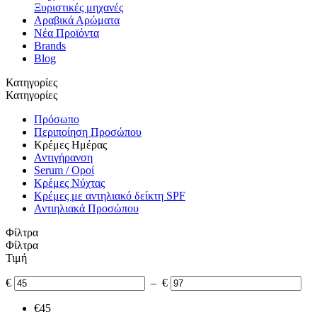
Ξυριστικές μηχανές
Αραβικά Αρώματα
Νέα Προϊόντα
Brands
Blog
Κατηγορίες
Κατηγορίες
Πρόσωπο
Περιποίηση Προσώπου
Κρέμες Ημέρας
Αντιγήρανση
Serum / Οροί
Κρέμες Νύχτας
Κρέμες με αντηλιακό δείκτη SPF
Αντιηλιακά Προσώπου
Φίλτρα
Φίλτρα
Τιμή
€
–
€
€
45