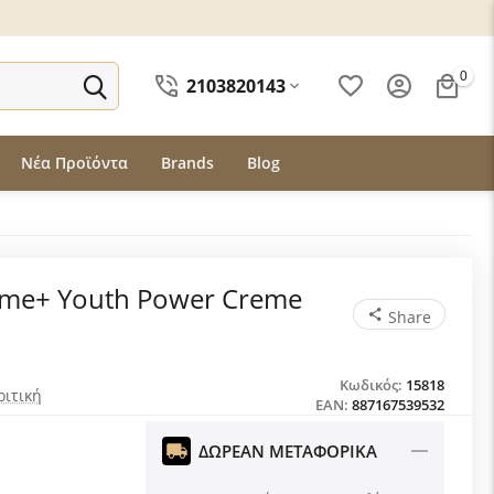
0
2103820143
Νέα Προϊόντα
Brands
Blog
reme+ Youth Power Creme
Share
Κωδικός:
15818
ριτική
EAN:
887167539532
ΔΩΡΕΑΝ ΜΕΤΑΦΟΡΙΚΑ