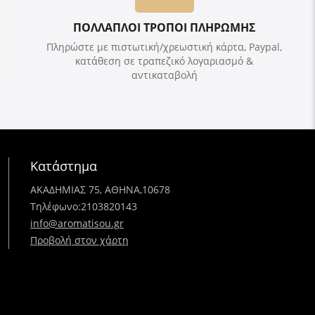
ΠΟΛΛΑΠΛΟΙ ΤΡΟΠΟΙ ΠΛΗΡΩΜΗΣ
Πληρώστε με πιστωτική/χρεωστική κάρτα, Paypal,
κατάθεση σε τραπεζικό λογαριασμό &
αντικαταβολή
Κατάστημα
ΑΚΑΔΗΜΙΑΣ 75, ΑΘΗΝΑ,10678
Τηλέφωνο:
2103820143
info@aromatisou.gr
Προβολή στον χάρτη