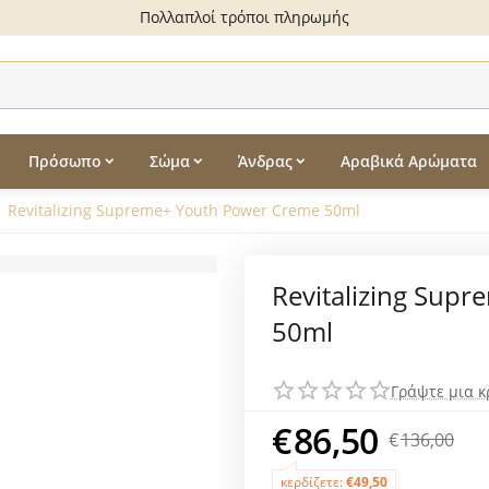
Πολλαπλοί τρόποι πληρωμής
Πρόσωπο
Σώμα
Άνδρας
Αραβικά Αρώματα
Revitalizing Supreme+ Youth Power Creme 50ml
Revitalizing Sup
50ml
Γράψτε μια κ
€
86,50
€
136,00
κερδίζετε:
€
49,50