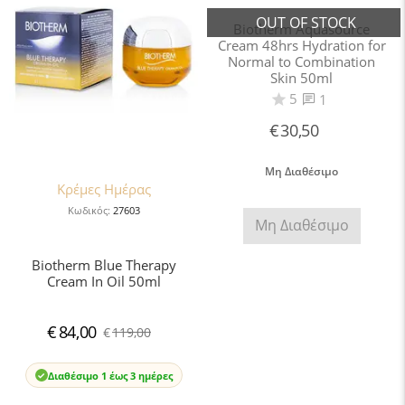
Biotherm Aquasource
Cream 48hrs Hydration for
Normal to Combination
Skin 50ml
5
1
€
30,50
Μη Διαθέσιμο
Κρέμες Ημέρας
Κωδικός:
27603
Μη Διαθέσιμο
Biotherm Blue Therapy
Cream In Oil 50ml
€
84,00
€
119,00
Διαθέσιμο 1 έως 3 ημέρες