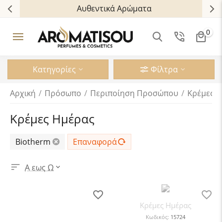
Αυθεντικά Αρώματα
0
Κατηγορίες
Φίλτρα
Αρχική
/
Πρόσωπο
/
Περιποίηση Προσώπου
/
Κρέμες 
Κρέμες Ημέρας
Biotherm
Επαναφορά
Α εως Ω
Κρέμες Ημέρας
Κωδικός:
15724