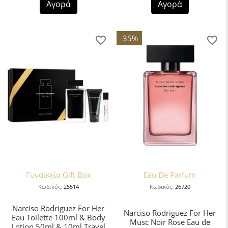
Αγορά
Αγορά
-35%
Γυναικεία Gift Box
Eau De Parfum
Κωδικός:
25514
Κωδικός:
26720
Narciso Rodriguez For Her
Narciso Rodriguez For Her
Eau Toilette 100ml & Body
Musc Noir Rose Eau de
Lotion 50ml & 10ml Travel