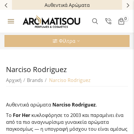
ολλαπλοί τρόποι πληρωμής
Δωρεάν
0
Φίλτρα
Narciso Rodriguez
Αρχική
/
Brands
/
Narciso Rodriguez
Aυθεντικά αρώματα
Narciso Rodriguez
.
Το
For Her
κυκλοφόρησε το 2003 και παραμένει ένα
από τα πιο αναγνωρίσιμα γυναικεία αρώματα
παγκοσμίως — η υπογραφή μόσχου του είναι αμέσως