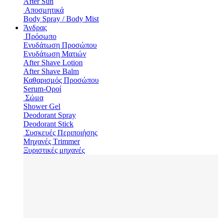
After Sun
Αποσμητικά
Body Spray / Body Mist
Άνδρας
Πρόσωπο
Ενυδάτωση Προσώπου
Ενυδάτωση Ματιών
After Shave Lotion
After Shave Balm
Καθαρισμός Προσώπου
Serum-Οροί
Σώμα
Shower Gel
Deodorant Spray
Deodorant Stick
Συσκευές Περιποιήσης
Μηχανές Τrimmer
Ξυριστικές μηχανές