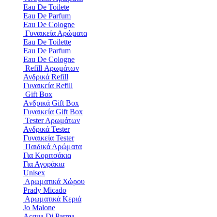
Eau De Toilete
Eau De Parfum
Eau De Cologne
Γυναικεία Αρώματα
Eau De Toilette
Eau De Parfum
Eau De Cologne
Refill Αρωμάτων
Ανδρικά Refill
Γυναικεία Refill
Gift Box
Aνδρικά Gift Box
Γυναικεία Gift Box
Tester Aρωμάτων
Ανδρικά Tester
Γυναικεία Tester
Παιδικά Αρώματα
Για Κοριτσάκια
Για Αγοράκια
Unisex
Αρωματικά Χώρου​
Prady Micado
Αρωματικά Κεριά
Jo Malone
Αcqua Di Parma