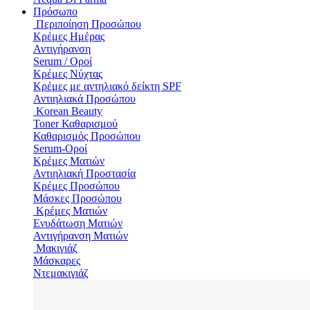
Πρόσωπο
Περιποίηση Προσώπου
Κρέμες Ημέρας
Αντιγήρανση
Serum / Οροί
Κρέμες Νύχτας
Κρέμες με αντηλιακό δείκτη SPF
Αντιηλιακά Προσώπου
Korean Beauty
Toner Καθαρισμού
Καθαρισμός Προσώπου
Serum-Οροί
Κρέμες Ματιών
Αντιηλιακή Προστασία
Κρέμες Προσώπου
Μάσκες Προσώπου
Κρέμες Ματιών
Ενυδάτωση Mατιών
Αντιγήρανση Ματιών
Μακιγιάζ
Μάσκαρες
Ντεμακιγιάζ