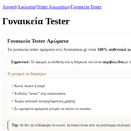
Αρχική
/
Αρώματα
/
Tester Aρωμάτων
/
Γυναικεία Tester
Γυναικεία Tester
Γυναικεία Tester Αρώματα
Τα γυναικεία tester αρώματα στο Aromatisou.gr είναι
100% αυθεντικά κ
Σημαντικό:
Το άρωμα, η σύνθεση και η διάρκειά του είναι
ακριβώς ίδια
με τ
Τι μπορεί να διαφέρει
✓
Κουτί λευκό ή καφέ
✓
Ένδειξη “tester” στη συσκευασία
✓
Χωρίς σελοφάν (επαγγελματική χρήση)
✓
Σε ορισμένα αρώματα μπορεί να λείπει το καπάκι
Tip:
Αν δεν σε ενδιαφέρει το κουτί, τα tester είναι από τις καλύτερες επιλογές