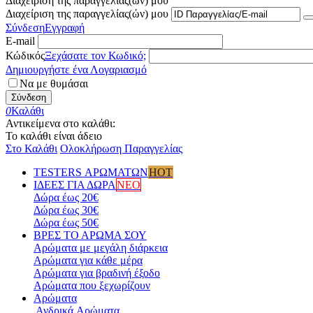
Διαχείριση της παραγγελίας(ών) μου
Διαχείριση της παραγγελίας(ών) μου
Σύνδεση
Εγγραφή
E-mail
Κώδικός
Ξεχάσατε τον Κωδικό;
Δημιουργήστε ένα Λογαριασμό
Να με θυμάσαι
Σύνδεση
0
Καλάθι
Αντικείμενα στο καλάθι:
Το καλάθι είναι άδειο
Στο Καλάθι
Ολοκλήρωση Παραγγελίας
TESTERS ΑΡΩΜΑΤΩΝ
HOT
ΙΔΕΕΣ ΓΙΑ ΔΩΡΑ
ΝΕΟ
Δώρα έως 20€
Δώρα έως 30€
Δώρα έως 50€
ΒΡΕΣ ΤΟ ΑΡΩΜΑ ΣΟΥ
Αρώματα με μεγάλη διάρκεια
Αρώματα για κάθε μέρα
Αρώματα για βραδινή έξοδο
Αρώματα που ξεχωρίζουν
Αρώματα
Ανδρικά Aρώματα