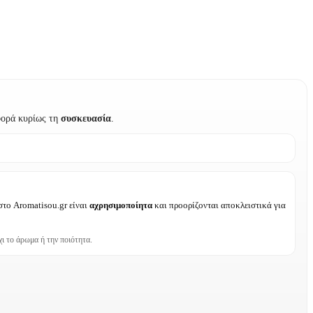
φορά κυρίως τη
συσκευασία
.
 στο Aromatisou.gr είναι
αχρησιμοποίητα
και προορίζονται αποκλειστικά για
ι το άρωμα ή την ποιότητα.