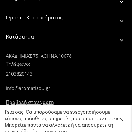
Ωράριο Καταστήματος
Κατάστημα
ΑΚΑΔΗΜΙΑΣ 75, ΑΘΗΝΑ,10678
Τηλέφωνο:
2103820143
info@aromatisou.gr
Προβολή στον χάρτη
Γεια σας! Θα μπορούσαμε να ενεργοποιήσουμε
κάποιες πρόσθετες υπηρεσίες που απαιτούν cookies;
Μπορείτε πάντα να αλλάξετε ή να αποσύρετε τη
συγκατάθεσή σας αργότερα.