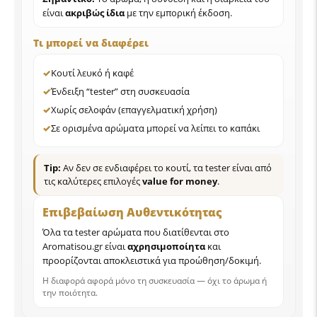
είναι
ακριβώς ίδια
με την εμπορική έκδοση.
Τι μπορεί να διαφέρει
✓
Κουτί λευκό ή καφέ
✓
Ένδειξη “tester” στη συσκευασία
✓
Χωρίς σελοφάν (επαγγελματική χρήση)
✓
Σε ορισμένα αρώματα μπορεί να λείπει το καπάκι
Tip:
Αν δεν σε ενδιαφέρει το κουτί, τα tester είναι από
τις καλύτερες επιλογές
value for money
.
Επιβεβαίωση Αυθεντικότητας
Όλα τα tester αρώματα που διατίθενται στο
Aromatisou.gr είναι
αχρησιμοποίητα
και
προορίζονται αποκλειστικά για προώθηση/δοκιμή.
Η διαφορά αφορά μόνο τη συσκευασία — όχι το άρωμα ή
την ποιότητα.