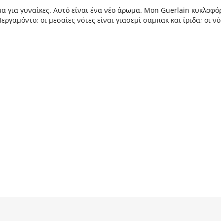
α για γυναίκες. Αυτό είναι ένα νέο άρωμα. Mon Guerlain κυκλοφόρ
Περγαμόντο; οι μεσαίες νότες είναι γιασεμί σαμπακ και ίριδα; οι 