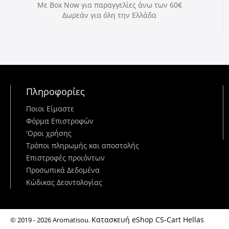
Με Box Now για παραγγελίες άνω των 60€
Δωρεάν για όλη την Ελλάδα
Πληροφορίες
Ποιοι Είμαστε
Φόρμα Επιστροφών
'Oροι χρήσης
Τρόποι πληρωμής και αποστολής
Επιστροφές προιόντων
Προσωπικά Δεδομένα
Κώδικας Δεοντολογίας
Κατασκευή eShop CS-Cart Hellas
© 2019 - 2026 Aromatisou.