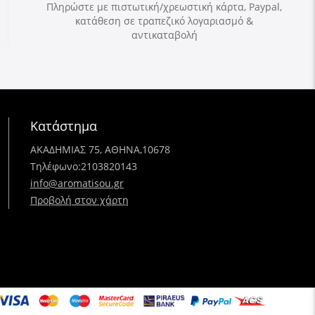
Πληρώστε με πιστωτική/χρεωστική κάρτα, Paypal,
κατάθεση σε τραπεζικό λογαριασμό &
αντικαταβολή
Κατάστημα
ΑΚΑΔΗΜΙΑΣ 75, ΑΘΗΝΑ,10678
Τηλέφωνο:
2103820143
info@aromatisou.gr
Προβολή στον χάρτη