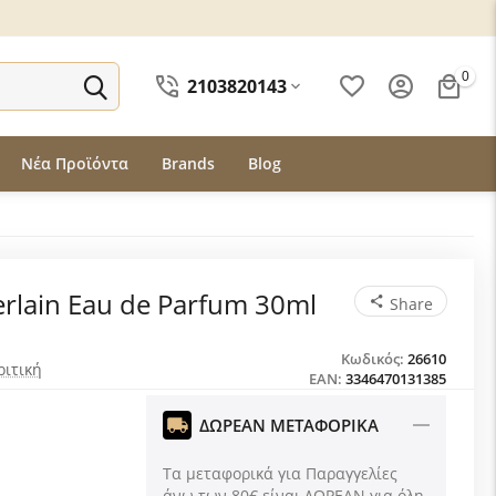
0
2103820143
Νέα Προϊόντα
Brands
Blog
rlain Eau de Parfum 30ml
Share
Κωδικός:
26610
ριτική
EAN:
3346470131385
ΔΩΡΕΑΝ ΜΕΤΑΦΟΡΙΚΑ
Τα μεταφορικά για Παραγγελίες
άνω των 80€ είναι ΔΩΡΕΑΝ για όλη