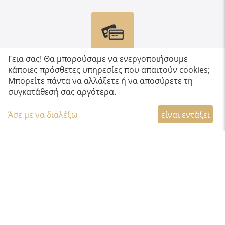
Γεια σας! Θα μπορούσαμε να ενεργοποιήσουμε
ΠΟΛΛΑΠΛΟΙ ΤΡΟΠΟΙ ΠΛΗΡΩΜΗΣ
κάποιες πρόσθετες υπηρεσίες που απαιτούν cookies;
Πληρώστε με πιστωτική/χρεωστική κάρτα,
Μπορείτε πάντα να αλλάξετε ή να αποσύρετε τη
Paypal, κατάθεση σε τραπεζικό λογαριασμό &
συγκατάθεσή σας αργότερα.
αντικαταβολή
Άσε με να διαλέξω
είναι εντάξει
Πληροφορίες
Ωράριο Καταστήματος