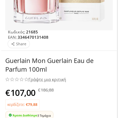
Κωδικός:
21685
EAN:
3346470131408
Share
Guerlain Mon Guerlain Eau de
Parfum 100ml
Γράψτε μια κριτική
€
107,00
€
186,88
κερδίζετε:
€
79,88
Άμεσα Διαθέσιμο
3 Τεμάχια