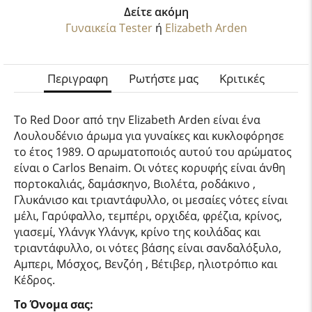
Δείτε ακόμη
Γυναικεία Tester
ή
Elizabeth Arden
Περιγραφη
Ρωτήστε μας
Κριτικές
Το Red Door από την Elizabeth Arden είναι ένα
Λουλουδένιο άρωμα για γυναίκες και κυκλοφόρησε
το έτος 1989. Ο αρωματοποιός αυτού του αρώματος
είναι ο Carlos Benaim. Οι νότες κορυφής είναι άνθη
πορτοκαλιάς, δαμάσκηνο, Βιολέτα, ροδάκινο ,
Γλυκάνισο και τριαντάφυλλο, οι μεσαίες νότες είναι
μέλι, Γαρύφαλλο, τεμπέρι, ορχιδέα, φρέζια, κρίνος,
γιασεμί, Υλάνγκ Υλάνγκ, κρίνο της κοιλάδας και
τριαντάφυλλο, οι νότες βάσης είναι σανδαλόξυλο,
Αμπερι, Μόσχος, Βενζόη , Βέτιβερ, ηλιοτρόπιο και
Κέδρος.
Το Όνομα σας: