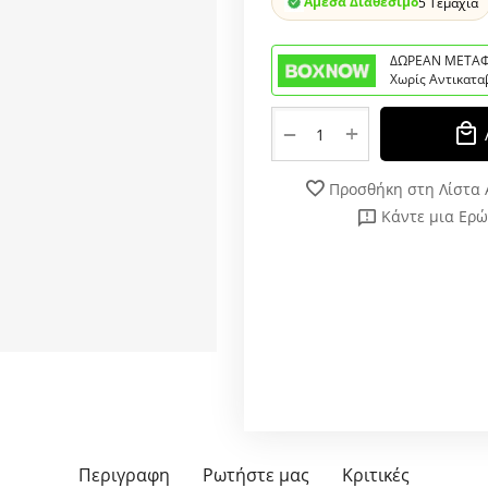
Άμεσα Διαθέσιμο
5 Τεμάχια
ΔΩΡΕΑΝ ΜΕΤΑΦ
Χωρίς Αντικατα
+
−
Προσθήκη στη Λίστα
Κάντε μια Ερ
Περιγραφη
Ρωτήστε μας
Κριτικές