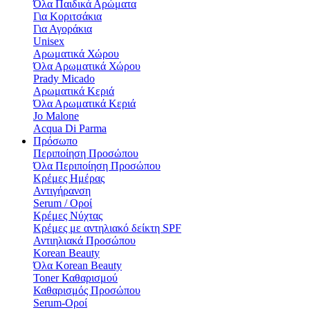
Όλα Παιδικά Αρώματα
Για Κοριτσάκια
Για Αγοράκια
Unisex
Αρωματικά Χώρου​
Όλα Αρωματικά Χώρου​
Prady Micado
Αρωματικά Κεριά
Όλα Αρωματικά Κεριά
Jo Malone
Αcqua Di Parma
Πρόσωπο
Περιποίηση Προσώπου
Όλα Περιποίηση Προσώπου
Κρέμες Ημέρας
Αντιγήρανση
Serum / Οροί
Κρέμες Νύχτας
Κρέμες με αντηλιακό δείκτη SPF
Αντιηλιακά Προσώπου
Korean Beauty
Όλα Korean Beauty
Toner Καθαρισμού
Καθαρισμός Προσώπου
Serum-Οροί