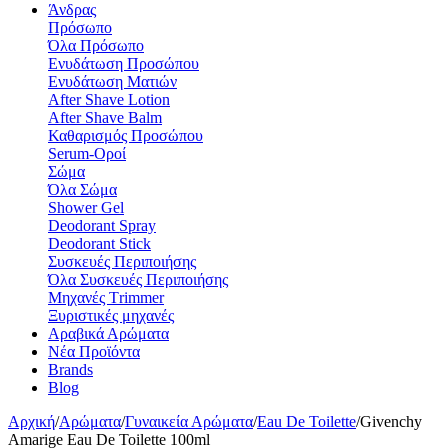
Άνδρας
Πρόσωπο
Όλα Πρόσωπο
Ενυδάτωση Προσώπου
Ενυδάτωση Ματιών
After Shave Lotion
After Shave Balm
Καθαρισμός Προσώπου
Serum-Οροί
Σώμα
Όλα Σώμα
Shower Gel
Deodorant Spray
Deodorant Stick
Συσκευές Περιποιήσης
Όλα Συσκευές Περιποιήσης
Μηχανές Τrimmer
Ξυριστικές μηχανές
Αραβικά Αρώματα
Νέα Προϊόντα
Brands
Blog
Αρχική
/
Αρώματα
/
Γυναικεία Αρώματα
/
Eau De Toilette
/
Givenchy
Amarige Eau De Toilette 100ml