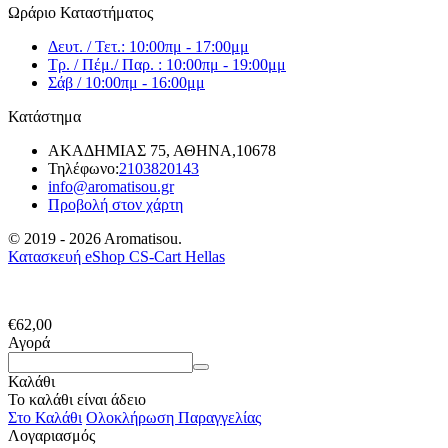
Ωράριο Καταστήματος
Δευτ. / Τετ.: 10:00πμ - 17:00μμ
Τρ. / Πέμ./ Παρ. : 10:00πμ - 19:00μμ
Σάβ / 10:00πμ - 16:00μμ
Κατάστημα
ΑΚΑΔΗΜΙΑΣ 75, ΑΘΗΝΑ,10678
Τηλέφωνο:
2103820143
info@aromatisou.gr
Προβολή στον χάρτη
© 2019 - 2026 Aromatisou.
Κατασκευή eShop CS-Cart Hellas
€
62,00
Αγορά
Καλάθι
Το καλάθι είναι άδειο
Στο Καλάθι
Ολοκλήρωση Παραγγελίας
Λογαριασμός