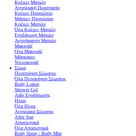
Κρέμες Ματιών
Αντιηλιακή Προστασία
Κρέμες Προσώπου
Μάσκες Προσώπου
Κρέμες Ματιών
Όλα Κρέμες Ματιών
Ενυδάτωση Mατιών
Αντιγήρανση Ματιών
Μακιγιάζ
Όλα Μακιγιάζ
Μάσκαρες
Ντεμακιγιάζ
Σώμα
Περιποίηση Σώματος
Όλα Περιποίηση Σώματος
Body Lotion
Shower Gel
Λάδι Ενυδάτωσης
Hλιος
Όλα Hλιος
Αντηλιακά Σώματος
After Sun
Αποσμητικά
Όλα Αποσμητικά
Body Spray / Body Mist