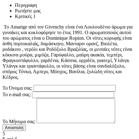
Περιγραφη
Ρωτήστε μας
Κριτικές
1
Το Amarige από τον Givenchy είναι ένα Λουλουδένιο άρωμα για
γυναίκες και κυκλοφόρησε το έτος 1991. Ο αρωματοποιός αυτού
του αρώματος είναι ο Dominique Ropion. Οι νότες κορυφής είναι
άνθη πορτοκαλιάς, δαμάσκηνο, Μανταριν ορανζ, Βιολέτα,
ροδάκινο , νερόλι και Ροδόξυλο Βραζιλίας, οι μεσαίες νότες είναι
κόκκινα μούρα, μιμόζα, Γαρύφαλλο, μαύρη ακακία, τεμπέρι,
Φραγκοστάφυλλο, γαρδένια, Kάσσια, ορχιδέα, γιασεμί, Υλάνγκ
Υλάνγκ και τριαντάφυλλο, οι νότες βάσης είναι σανδαλόξυλο,
σπόρος Τόνκα, Αμπερι, Μόσχος, Βανίλια, ξυλώδη νότες και
Κέδρος.
Το Όνομα σας:
Το e-mail σας:
Το Μήνυμα σας:
Αποστολή
5