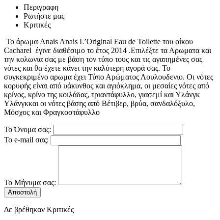
Περιγραφη
Ρωτήστε μας
Κριτικές
Το άρωμα Anais Anais L’Original Eau de Toilette του οίκου
Cacharel έγινε διαθέσιμο το έτος 2014 .Επιλέξτε τα Αρωματα και
την κολωνια σας με βάση τον τύπο τους και τις αγαπημένες σας
νότες και θα έχετε κάνει την καλύτερη αγορά σας. Το
συγκεκριμένο αρωμα έχει Τύπο Αρώματος Λουλουδενιο. Οι νότες
κορυφής είναι από υάκυνθος και αγιόκλημα, οι μεσαίες νότες από
κρίνος, κρίνο της κοιλάδας, τριαντάφυλλο, γιασεμί και Υλάνγκ
Υλάνγκκαι οι νότες βάσης από Βέτιβερ, βρύα, σανδαλόξυλο,
Μόσχος και Φραγκοστάφυλλο
Το Όνομα σας:
Το e-mail σας:
Το Μήνυμα σας:
Αποστολή
Δε βρέθηκαν Κριτικές