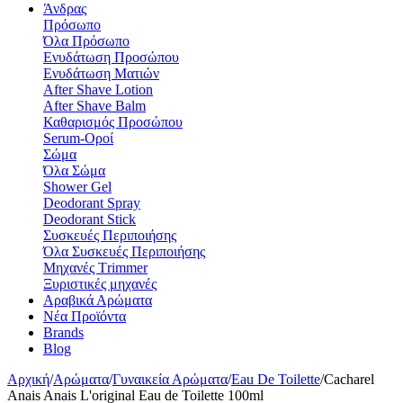
Άνδρας
Πρόσωπο
Όλα Πρόσωπο
Ενυδάτωση Προσώπου
Ενυδάτωση Ματιών
After Shave Lotion
After Shave Balm
Καθαρισμός Προσώπου
Serum-Οροί
Σώμα
Όλα Σώμα
Shower Gel
Deodorant Spray
Deodorant Stick
Συσκευές Περιποιήσης
Όλα Συσκευές Περιποιήσης
Μηχανές Τrimmer
Ξυριστικές μηχανές
Αραβικά Αρώματα
Νέα Προϊόντα
Brands
Blog
Αρχική
/
Αρώματα
/
Γυναικεία Αρώματα
/
Eau De Toilette
/
Cacharel
Anais Anais L'original Eau de Toilette 100ml