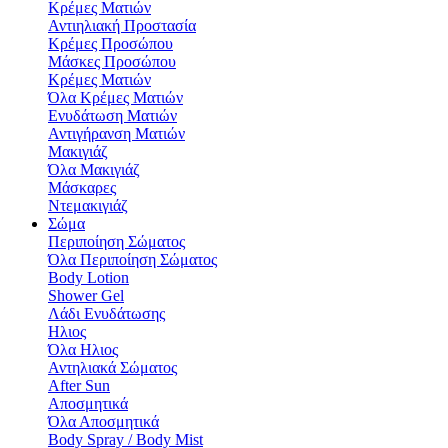
Κρέμες Ματιών
Αντιηλιακή Προστασία
Κρέμες Προσώπου
Μάσκες Προσώπου
Κρέμες Ματιών
Όλα Κρέμες Ματιών
Ενυδάτωση Mατιών
Αντιγήρανση Ματιών
Μακιγιάζ
Όλα Μακιγιάζ
Μάσκαρες
Ντεμακιγιάζ
Σώμα
Περιποίηση Σώματος
Όλα Περιποίηση Σώματος
Body Lotion
Shower Gel
Λάδι Ενυδάτωσης
Hλιος
Όλα Hλιος
Αντηλιακά Σώματος
After Sun
Αποσμητικά
Όλα Αποσμητικά
Body Spray / Body Mist