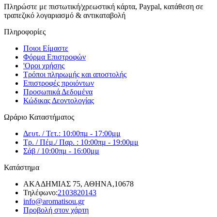
Πληρώστε με πιστωτική/χρεωστική κάρτα, Paypal, κατάθεση σε
τραπεζικό λογαριασμό & αντικαταβολή
Πληροφορίες
Ποιοι Είμαστε
Φόρμα Επιστροφών
'Oροι χρήσης
Τρόποι πληρωμής και αποστολής
Επιστροφές προιόντων
Προσωπικά Δεδομένα
Κώδικας Δεοντολογίας
Ωράριο Καταστήματος
Δευτ. / Τετ.: 10:00πμ - 17:00μμ
Τρ. / Πέμ./ Παρ. : 10:00πμ - 19:00μμ
Σάβ / 10:00πμ - 16:00μμ
Κατάστημα
ΑΚΑΔΗΜΙΑΣ 75, ΑΘΗΝΑ,10678
Τηλέφωνο:
2103820143
info@aromatisou.gr
Προβολή στον χάρτη