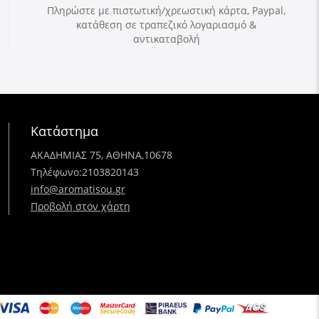
Πληρώστε με πιστωτική/χρεωστική κάρτα, Paypal,
κατάθεση σε τραπεζικό λογαριασμό &
αντικαταβολή
Κατάστημα
ΑΚΑΔΗΜΙΑΣ 75, ΑΘΗΝΑ,10678
Τηλέφωνο:
2103820143
info@aromatisou.gr
Προβολή στον χάρτη