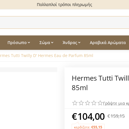
Πολλαπλοί τρόποι πληρωμής
Πρόσωπο
Σώμα
Άνδρας
Αραβικά Αρώματα
rmes Tutti Twilly D' Hermes Eau de Parfum 85ml
Hermes Tutti Twil
85ml
Γράψτε μια κ
€
104,00
€
159,15
κερδίζετε:
€
55,15