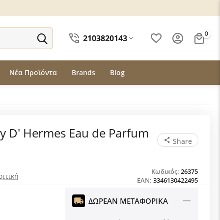
0
2103820143
Νέα Προϊόντα
Brands
Blog
ly D' Hermes Eau de Parfum
Share
Κωδικός:
26375
ριτική
EAN:
3346130422495
ΔΩΡΕΑΝ ΜΕΤΑΦΟΡΙΚΑ