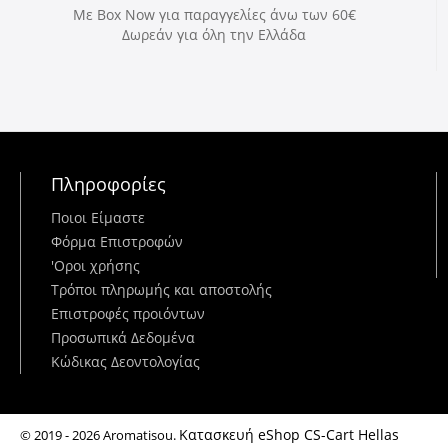
Με Box Now για παραγγελίες άνω των 60€
Δωρεάν για όλη την Ελλάδα
Πληροφορίες
Ποιοι Είμαστε
Φόρμα Επιστροφών
'Oροι χρήσης
Τρόποι πληρωμής και αποστολής
Επιστροφές προιόντων
Προσωπικά Δεδομένα
Κώδικας Δεοντολογίας
Κατασκευή eShop CS-Cart Hellas
© 2019 - 2026 Aromatisou.