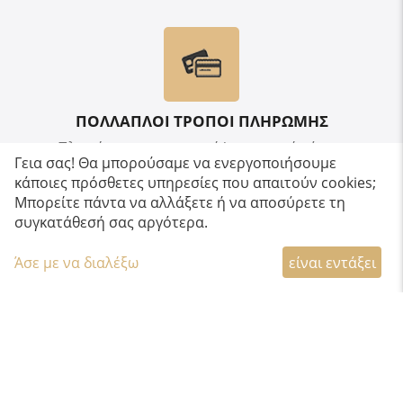
ΠΟΛΛΑΠΛΟΙ ΤΡΟΠΟΙ ΠΛΗΡΩΜΗΣ
Πληρώστε με πιστωτική/χρεωστική κάρτα,
Γεια σας! Θα μπορούσαμε να ενεργοποιήσουμε
Paypal, κατάθεση σε τραπεζικό λογαριασμό &
κάποιες πρόσθετες υπηρεσίες που απαιτούν cookies;
αντικαταβολή
Μπορείτε πάντα να αλλάξετε ή να αποσύρετε τη
συγκατάθεσή σας αργότερα.
Άσε με να διαλέξω
είναι εντάξει
Πληροφορίες
Ωράριο Καταστήματος