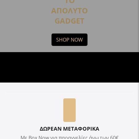
ΤΟ
ΑΠΟΛΥΤΟ
GADGET
SHOP NOW
ΔΩΡΕΑΝ ΜΕΤΑΦΟΡΙΚΑ
Με Box Now για παραγγελίες άνω των 60€