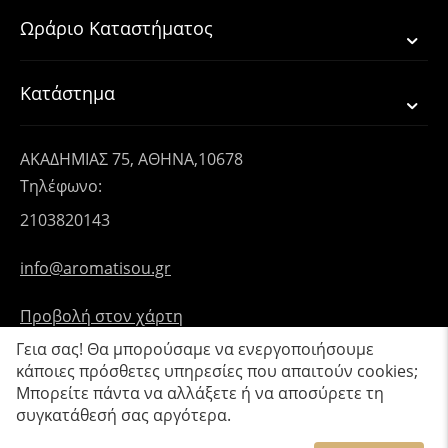
Ωράριο Καταστήματος
Κατάστημα
ΑΚΑΔΗΜΙΑΣ 75, ΑΘΗΝΑ,10678
Τηλέφωνο:
2103820143
info@aromatisou.gr
Προβολή στον χάρτη
Γεια σας! Θα μπορούσαμε να ενεργοποιήσουμε
κάποιες πρόσθετες υπηρεσίες που απαιτούν cookies;
Μπορείτε πάντα να αλλάξετε ή να αποσύρετε τη
συγκατάθεσή σας αργότερα.
© 2019 - 2026 Aromatisou.
Κατασκευή eShop CS-Cart Hellas