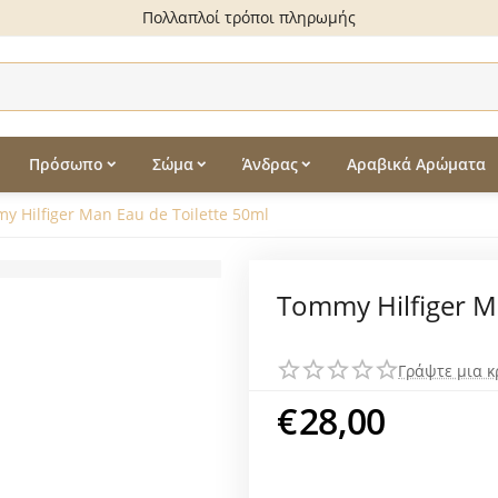
Πολλαπλοί τρόποι πληρωμής
Πρόσωπο
Σώμα
Άνδρας
Αραβικά Αρώματα
y Hilfiger Man Eau de Toilette 50ml
Tommy Hilfiger M
Γράψτε μια κ
€
28,00