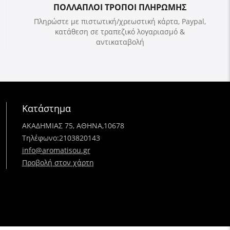
ΠΟΛΛΑΠΛΟΙ ΤΡΟΠΟΙ ΠΛΗΡΩΜΗΣ
Πληρώστε με πιστωτική/χρεωστική κάρτα, Paypal,
κατάθεση σε τραπεζικό λογαριασμό &
αντικαταβολή
Κατάστημα
ΑΚΑΔΗΜΙΑΣ 75, ΑΘΗΝΑ,10678
Τηλέφωνο:
2103820143
info@aromatisou.gr
Προβολή στον χάρτη