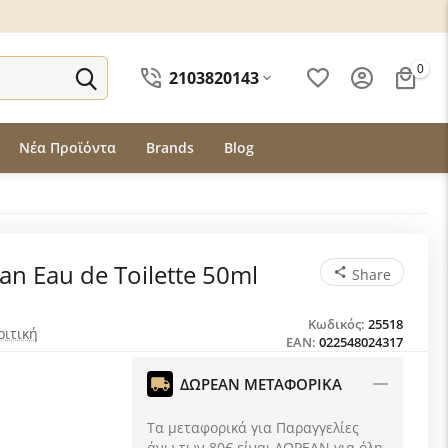
0
2103820143
Νέα Προϊόντα
Brands
Blog
an Eau de Toilette 50ml
Share
Κωδικός:
25518
ριτική
EAN:
022548024317
ΔΩΡΕΑΝ ΜΕΤΑΦΟΡΙΚΑ
Τα μεταφορικά για Παραγγελίες
άνω των 80€ είναι ΔΩΡΕΑΝ για όλη