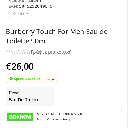
Κωδικός:
23244
EAN:
5045252649015
Share
Burberry Touch For Men Eau de
Toilette 50ml
Γράψτε μια κριτική
€
26,00
Άμεσα Διαθέσιμο
6 Τεμάχια
Τύπος:
Eau De Toilete
ΔΩΡΕΑΝ ΜΕΤΑΦΟΡΙΚΑ > 60€
Χωρίς Αντικαταβολή!