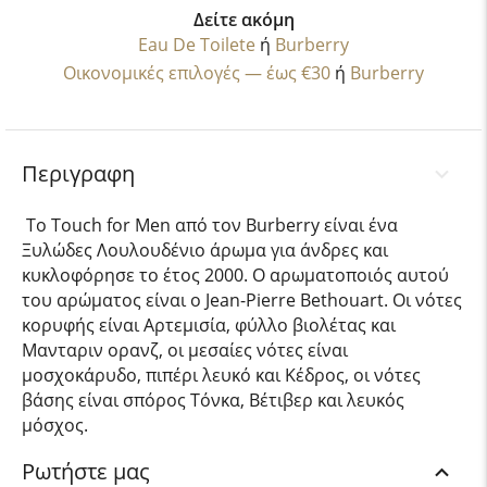
Δείτε ακόμη
Eau De Toilete
ή
Burberry
Οικονομικές επιλογές — έως €30
ή
Burberry
Περιγραφη
Το Touch for Men από τον Burberry είναι ένα
Ξυλώδες Λουλουδένιο άρωμα για άνδρες και
κυκλοφόρησε το έτος 2000. Ο αρωματοποιός αυτού
του αρώματος είναι ο Jean-Pierre Bethouart. Οι νότες
κορυφής είναι Αρτεμισία, φύλλο βιολέτας και
Μανταριν ορανζ, οι μεσαίες νότες είναι
μοσχοκάρυδο, πιπέρι λευκό και Κέδρος, οι νότες
βάσης είναι σπόρος Τόνκα, Βέτιβερ και λευκός
μόσχος.
Ρωτήστε μας