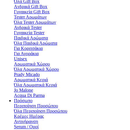
Όλα Gift Box
Aνδρικά Gift Box
Γυναικεία Gift Box
Tester Aρωμάτων
Όλα Tester Aρωμάτων
Ανδρικά Tester
Γυναικεία Tester
Παιδικά Αρώματα
Όλα Παιδικά Αρώματα
Για Κοριτσάκια
Για Αγοράκια
Unisex
Αρωματικά Χώρου​
Όλα Αρωματικά Χώρου​
Prady Micado
Αρωματικά Κεριά
Όλα Αρωματικά Κεριά
Jo Malone
Αcqua Di Parma
Πρόσωπο
Περιποίηση Προσώπου
Όλα Περιποίηση Προσώπου
Κρέμες Ημέρας
Αντιγήρανση
Serum / Οροί