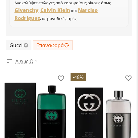
Ανακαλύψτε επιλογές από κορυφαίους οίκους όπως
Givenchy
Calvin Klein
Narciso
,
και
Rodriguez
, σε μοναδικές τιμές.
Gucci
Επαναφορά
Α εως Ω
-48%