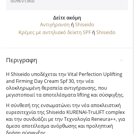
αυθεντικά!
Δείτε ακόμη
Αντιγήρανση
ή
Shiseido
Κρέμες με αντηλιακό δείκτη SPF
ή
Shiseido
Περιγραφη
Η Shiseido υποδέχεται την Vital Perfection Uplifting
and Firming Day Cream Spf 30, την νέα
ολοκληρωμένη θεραπεία αντιγήρανσης, που
μεγιστοποιεί τα αποτελέσματα lifting και σύσφιγξης.
Η σύνθεσή της ενσωματώνει την νέα αποκλειστική
ευρεσιτεχνία της Shiseido KURENAI-TruLIFT complex
και την συνδυάζει με την Τεχνολογία Reneura++, για
άμεσο αποτέλεσμα ανόρθωσης και προληπτική
δράση σύσφιγξης.