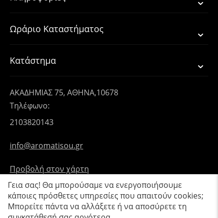
Ωράριο Καταστήματος
Κατάστημα
ΑΚΑΔΗΜΙΑΣ 75, ΑΘΗΝΑ,10678
Τηλέφωνο:
2103820143
info@aromatisou.gr
Προβολή στον χάρτη
Γεια σας! Θα μπορούσαμε να ενεργοποιήσουμε
κάποιες πρόσθετες υπηρεσίες που απαιτούν cookies;
Μπορείτε πάντα να αλλάξετε ή να αποσύρετε τη
συγκατάθεσή σας αργότερα.