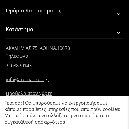
Ωράριο Καταστήματος
Κατάστημα
ΑΚΑΔΗΜΙΑΣ 75, ΑΘΗΝΑ,10678
Τηλέφωνο:
2103820143
info@aromatisou.gr
Προβολή στον χάρτη
Γεια σας! Θα μπορούσαμε να ενεργοποιήσουμε
κάποιες πρόσθετες υπηρεσίες που απαιτούν cookies;
Μπορείτε πάντα να αλλάξετε ή να αποσύρετε τη
συγκατάθεσή σας αργότερα.
© 2019 - 2026 Aromatisou.
Κατασκευή eShop CS-Cart Hellas