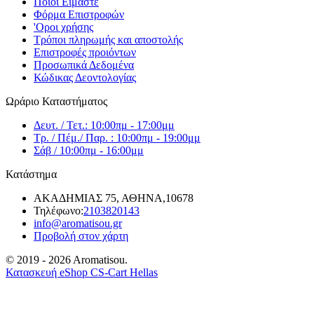
Ποιοι Είμαστε
Φόρμα Επιστροφών
'Oροι χρήσης
Τρόποι πληρωμής και αποστολής
Επιστροφές προιόντων
Προσωπικά Δεδομένα
Κώδικας Δεοντολογίας
Ωράριο Καταστήματος
Δευτ. / Τετ.: 10:00πμ - 17:00μμ
Τρ. / Πέμ./ Παρ. : 10:00πμ - 19:00μμ
Σάβ / 10:00πμ - 16:00μμ
Κατάστημα
ΑΚΑΔΗΜΙΑΣ 75, ΑΘΗΝΑ,10678
Τηλέφωνο:
2103820143
info@aromatisou.gr
Προβολή στον χάρτη
© 2019 - 2026 Aromatisou.
Κατασκευή eShop CS-Cart Hellas