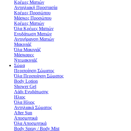
Κρέμες Ματιών
Αντιηλιακή Προστασία
Κρέμες Προσώπου
Μάσκες Προσώπου
Κρέμες Ματιών
Όλα Κρέμες Ματιών
Ενυδάτωση Mατιών
Αντιγήρανση Ματιών
Μακιγιάζ
Όλα Μακιγιάζ
Μάσκαρες
Ντεμακιγιάζ
Σώμα
Περιποίηση Σώματος
Όλα Περιποίηση Σώματος
Body Lotion
Shower Gel
Λάδι Ενυδάτωσης
Hλιος
Όλα Hλιος
Αντηλιακά Σώματος
After Sun
Αποσμητικά
Όλα Αποσμητικά
Body Spray / Body Mist