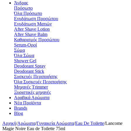
Άνδρας
Πρόσωπο
Όλα Πρόσωπο
Ενυδάτωση Προσώπου
Ενυδάτωση Ματιών
After Shave Lotion
After Shave Balm
Καθαρισμός Προσώπου
Serum-Οροί
Σώμα
Όλα Σώμα
Shower Gel
Deodorant Spray
Deodorant Stick
Συσκευές Περιποιήσης
Όλα Συσκευές Περιποιήσης
Μηχανές Τrimmer
Ξυριστικές μηχανές
Αραβικά Αρώματα
Νέα Προϊόντα
Brands
Blog
Αρχική
/
Αρώματα
/
Γυναικεία Αρώματα
/
Eau De Toilette
/
Lancome
Magie Noire Eau de Toilette 75ml