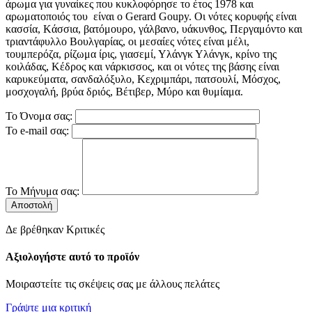
άρωμα για γυναίκες που κυκλοφόρησε το έτος 1978 και
αρωματοποιός του είναι ο Gerard Goupy. Οι νότες κορυφής είναι
κασσία, Kάσσια, βατόμουρο, γάλβανο, υάκυνθος, Περγαμόντο και
τριαντάφυλλο Βουλγαρίας, οι μεσαίες νότες είναι μέλι,
τουμπερόζα, ρίζωμα ίρις, γιασεμί, Υλάνγκ Υλάνγκ, κρίνο της
κοιλάδας, Κέδρος και νάρκισσος, και οι νότες της βάσης είναι
καρυκεύματα, σανδαλόξυλο, Κεχριμπάρι, πατσουλί, Μόσχος,
μοσχογαλή, βρύα δριός, Βέτιβερ, Μύρο και θυμίαμα.
Το Όνομα σας:
Το e-mail σας:
Το Μήνυμα σας:
Αποστολή
Δε βρέθηκαν Κριτικές
Αξιολογήστε αυτό το προϊόν
Μοιραστείτε τις σκέψεις σας με άλλους πελάτες
Γράψτε μια κριτική