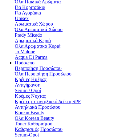
Όλα Παιδικά Αρώματα
Για Κοριτσάκια
Για Αγοράκια
Unisex
Αρωματικά Χώρου​
Όλα Αρωματικά Χώρου​
Prady Micado
Αρωματικά Κεριά
Όλα Αρωματικά Κεριά
Jo Malone
Αcqua Di Parma
Πρόσωπο
Περιποίηση Προσώπου
Όλα Περιποίηση Προσώπου
Κρέμες Ημέρας
Αντιγήρανση
Serum / Οροί
Κρέμες Νύχτας
Κρέμες με αντηλιακό δείκτη SPF
Αντιηλιακά Προσώπου
Korean Beauty
Όλα Korean Beauty
Toner Καθαρισμού
Καθαρισμός Προσώπου
Serum-Οροί