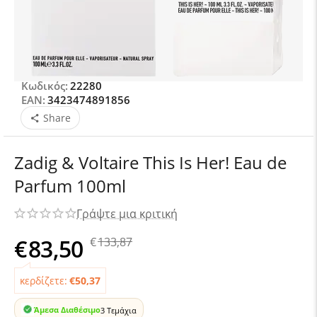
Κωδικός:
22280
EAN:
3423474891856
Share
Zadig & Voltaire This Is Her! Eau de
Parfum 100ml
Γράψτε μια κριτική
€
83,50
€
133,87
κερδίζετε:
€
50,37
Άμεσα Διαθέσιμο
3 Τεμάχια