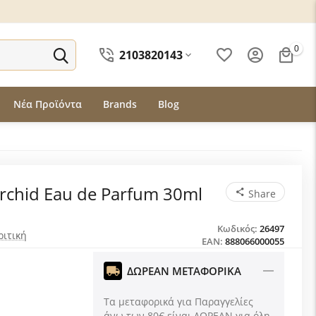
0
2103820143
Νέα Προϊόντα
Brands
Blog
rchid Eau de Parfum 30ml
Share
Κωδικός:
26497
ριτική
EAN:
888066000055
ΔΩΡΕΑΝ ΜΕΤΑΦΟΡΙΚΑ
Τα μεταφορικά για Παραγγελίες
άνω των 80€ είναι ΔΩΡΕΑΝ για όλη