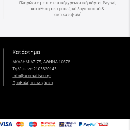
Πληρώστε με πιστωτική/χρεωστική κάρτα, Paypal,
κατάθεση σε τραπεζικό λογαριασμό &
αντικαταβολή
Κατάστημα
ΑΚΑΔΗΜΙΑΣ 75, ΑΘΗΝΑ,10678
Τηλέφωνο:
2103820143
info@aromatisou.gr
Προβολή στον χάρτη