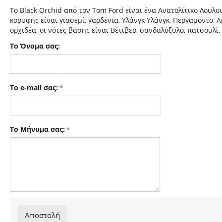
Το Black Orchid από τον Tom Ford είναι ένα Ανατολίτικο Λουλ
κορυφής είναι γιασεμί, γαρδένια, Υλάνγκ Υλάνγκ, Περγαμόντο, 
ορχιδέα, οι νότες βάσης είναι Βέτιβερ, σανδαλόξυλο, πατσουλί,
Το Όνομα σας:
Το e-mail σας:
Το Μήνυμα σας:
Αποστολή