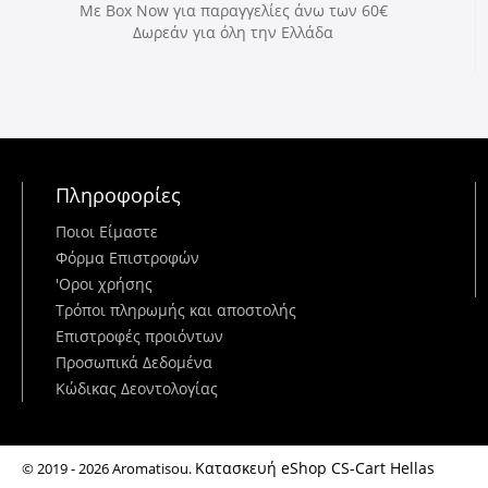
Με Box Now για παραγγελίες άνω των 60€
Δωρεάν για όλη την Ελλάδα
Πληροφορίες
Ποιοι Είμαστε
Φόρμα Επιστροφών
'Oροι χρήσης
Τρόποι πληρωμής και αποστολής
Επιστροφές προιόντων
Προσωπικά Δεδομένα
Κώδικας Δεοντολογίας
Κατασκευή eShop CS-Cart Hellas
© 2019 - 2026 Aromatisou.