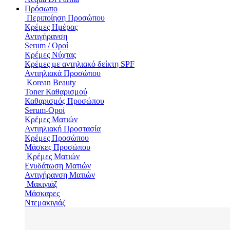
Πρόσωπο
Περιποίηση Προσώπου
Κρέμες Ημέρας
Αντιγήρανση
Serum / Οροί
Κρέμες Νύχτας
Κρέμες με αντηλιακό δείκτη SPF
Αντιηλιακά Προσώπου
Korean Beauty
Toner Καθαρισμού
Καθαρισμός Προσώπου
Serum-Οροί
Κρέμες Ματιών
Αντιηλιακή Προστασία
Κρέμες Προσώπου
Μάσκες Προσώπου
Κρέμες Ματιών
Ενυδάτωση Mατιών
Αντιγήρανση Ματιών
Μακιγιάζ
Μάσκαρες
Ντεμακιγιάζ