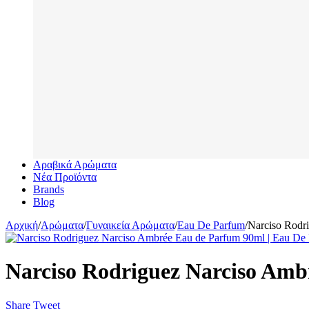
Αραβικά Αρώματα
Νέα Προϊόντα
Brands
Blog
Αρχική
/
Αρώματα
/
Γυναικεία Αρώματα
/
Eau De Parfum
/
Narciso Rodr
Narciso Rodriguez Narciso Amb
Share
Tweet