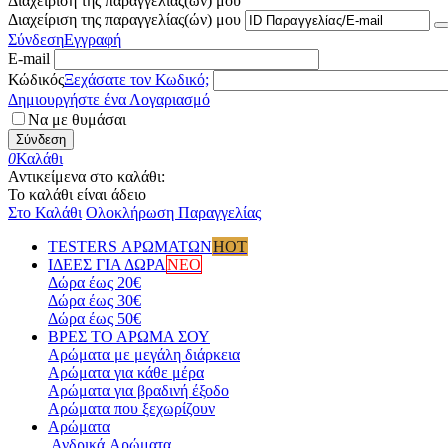
Διαχείριση της παραγγελίας(ών) μου
Διαχείριση της παραγγελίας(ών) μου
Σύνδεση
Εγγραφή
E-mail
Κώδικός
Ξεχάσατε τον Κωδικό;
Δημιουργήστε ένα Λογαριασμό
Να με θυμάσαι
Σύνδεση
0
Καλάθι
Αντικείμενα στο καλάθι:
Το καλάθι είναι άδειο
Στο Καλάθι
Ολοκλήρωση Παραγγελίας
TESTERS ΑΡΩΜΑΤΩΝ
HOT
ΙΔΕΕΣ ΓΙΑ ΔΩΡΑ
ΝΕΟ
Δώρα έως 20€
Δώρα έως 30€
Δώρα έως 50€
ΒΡΕΣ ΤΟ ΑΡΩΜΑ ΣΟΥ
Αρώματα με μεγάλη διάρκεια
Αρώματα για κάθε μέρα
Αρώματα για βραδινή έξοδο
Αρώματα που ξεχωρίζουν
Αρώματα
Ανδρικά Aρώματα