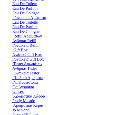
Eau De Toilete
Eau De Parfum
Eau De Cologne
Γυναικεία Αρώματα
Eau De Toilette
Eau De Parfum
Eau De Cologne
Refill Αρωμάτων
Ανδρικά Refill
Γυναικεία Refill
Gift Box
Aνδρικά Gift Box
Γυναικεία Gift Box
Tester Aρωμάτων
Ανδρικά Tester
Γυναικεία Tester
Παιδικά Αρώματα
Για Κοριτσάκια
Για Αγοράκια
Unisex
Αρωματικά Χώρου​
Prady Micado
Αρωματικά Κεριά
Jo Malone
Αcqua Di Parma