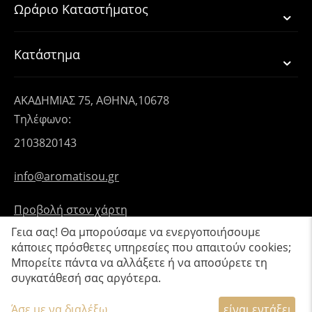
Ωράριο Καταστήματος
Κατάστημα
ΑΚΑΔΗΜΙΑΣ 75, ΑΘΗΝΑ,10678
Τηλέφωνο:
2103820143
info@aromatisou.gr
Προβολή στον χάρτη
Γεια σας! Θα μπορούσαμε να ενεργοποιήσουμε
κάποιες πρόσθετες υπηρεσίες που απαιτούν cookies;
Μπορείτε πάντα να αλλάξετε ή να αποσύρετε τη
συγκατάθεσή σας αργότερα.
© 2019 - 2026 Aromatisou.
Κατασκευή eShop CS-Cart Hellas
Άσε με να διαλέξω
είναι εντάξει