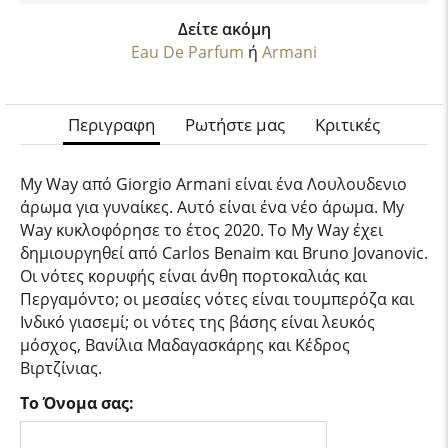
Δείτε ακόμη
Eau De Parfum
ή
Armani
Περιγραφη
Ρωτήστε μας
Κριτικές
My Way από Giorgio Armani είναι ένα Λουλουδενιο
άρωμα για γυναίκες. Αυτό είναι ένα νέο άρωμα. My
Way κυκλοφόρησε το έτος 2020. Το My Way έχει
δημιουργηθεί από Carlos Benaim και Bruno Jovanovic.
Οι νότες κορυφής είναι άνθη πορτοκαλιάς και
Περγαμόντο; οι μεσαίες νότες είναι τουμπερόζα και
Ινδικό γιασεμί; οι νότες της βάσης είναι λευκός
μόσχος, Βανίλια Μαδαγασκάρης και Κέδρος
Βιρτζίνιας.
Το Όνομα σας: