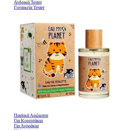
Ανδρικά Tester
Γυναικεία Tester
Παιδικά Αρώματα
Για Κοριτσάκια
Για Αγοράκια