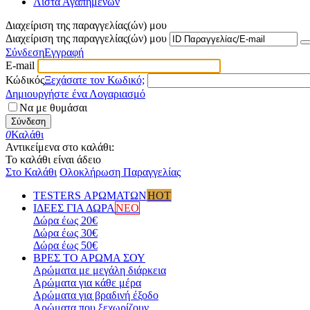
Λίστα Αγαπημένων
Διαχείριση της παραγγελίας(ών) μου
Διαχείριση της παραγγελίας(ών) μου
Σύνδεση
Εγγραφή
E-mail
Κώδικός
Ξεχάσατε τον Κωδικό;
Δημιουργήστε ένα Λογαριασμό
Να με θυμάσαι
Σύνδεση
0
Καλάθι
Αντικείμενα στο καλάθι:
Το καλάθι είναι άδειο
Στο Καλάθι
Ολοκλήρωση Παραγγελίας
TESTERS ΑΡΩΜΑΤΩΝ
HOT
ΙΔΕΕΣ ΓΙΑ ΔΩΡΑ
ΝΕΟ
Δώρα έως 20€
Δώρα έως 30€
Δώρα έως 50€
ΒΡΕΣ ΤΟ ΑΡΩΜΑ ΣΟΥ
Αρώματα με μεγάλη διάρκεια
Αρώματα για κάθε μέρα
Αρώματα για βραδινή έξοδο
Αρώματα που ξεχωρίζουν