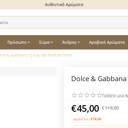
Αυθεντικά Αρώματα
Πρόσωπο
Σώμα
Άνδρας
Αραβικά Αρώματα
lce & Gabbana Q Eau de Parfum 50ml
Dolce & Gabbana
Γράψτε μια κ
€
45,00
€
119,00
κερδίζετε:
€
74,00