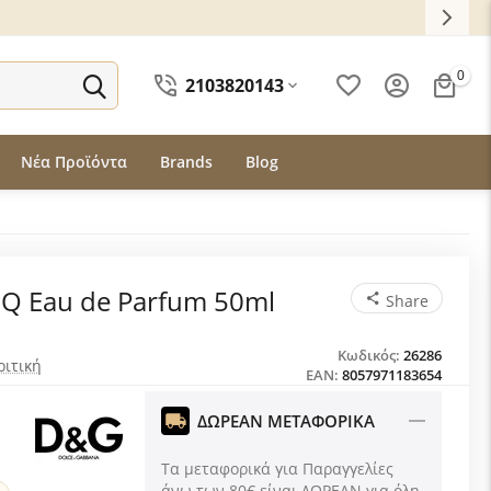
0
2103820143
Νέα Προϊόντα
Brands
Blog
 Q Eau de Parfum 50ml
Share
Κωδικός:
26286
ριτική
EAN:
8057971183654
ΔΩΡΕΑΝ ΜΕΤΑΦΟΡΙΚΑ
Τα μεταφορικά για Παραγγελίες
άνω των 80€ είναι ΔΩΡΕΑΝ για όλη