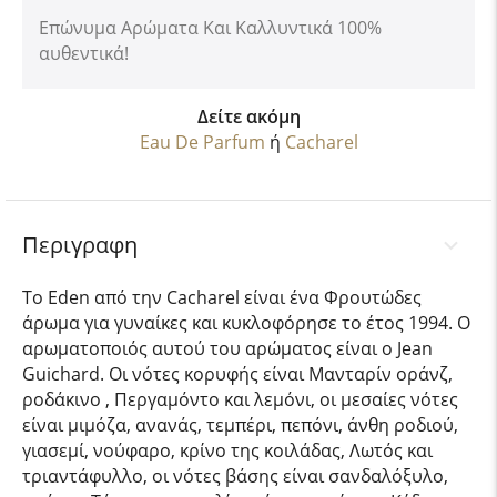
Επώνυμα Αρώματα Και Καλλυντικά 100%
αυθεντικά!
Δείτε ακόμη
Eau De Parfum
ή
Cacharel
Περιγραφη
Το Eden από την Cacharel είναι ένα Φρουτώδες
άρωμα για γυναίκες και κυκλοφόρησε το έτος 1994. Ο
αρωματοποιός αυτού του αρώματος είναι ο Jean
Guichard. Οι νότες κορυφής είναι Μανταρίν οράνζ,
ροδάκινο , Περγαμόντο και λεμόνι, οι μεσαίες νότες
είναι μιμόζα, ανανάς, τεμπέρι, πεπόνι, άνθη ροδιού,
γιασεμί, νούφαρο, κρίνο της κοιλάδας, Λωτός και
τριαντάφυλλο, οι νότες βάσης είναι σανδαλόξυλο,