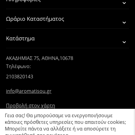
Ωράριο Καταστήματος
Κατάστημα
ΑΚΑΔΗΜΙΑΣ 75, ΑΘΗΝΑ,10678
Τηλέφωνο:
2103820143
info@aromatisou.gr
Προβολή στον χάρτη
Γεια σας! Θα μπορούσαμε να ενεργοποιήσουμε
κάποιες πρόσθετες υπηρεσίες που απαιτούν cookies;
Μπορείτε πάντα να αλλάξετε ή να αποσύρετε τη