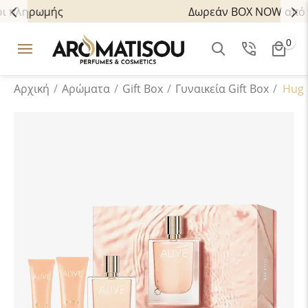
Πολλαπλοί τρόποι πληρωμής
0
Αρχική
/
Αρώματα
/
Gift Box
/
Γυναικεία Gift Box
/
Hugo