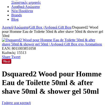
Ξυριστικές μηχανές
Αραβικά Αρώματα
Νέα Προϊόντα
Brands
Blog
Αρχική
/
Αρώματα
/
Gift Box
/
Aνδρικά Gift Box
/
Dsquared2 Wood
pour Homme Eau de Toilette 50ml & after shave 50ml & shower gel
50ml
EAN:
8011003851058
Κωδικός:
15513
Share
Tweet
Dsquared2 Wood pour Homme
Eau de Toilette 50ml & after
shave 50ml & shower gel 50ml
Γράψτε μια κριτική