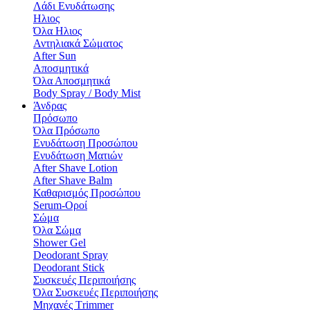
Λάδι Ενυδάτωσης
Hλιος
Όλα Hλιος
Αντηλιακά Σώματος
After Sun
Αποσμητικά
Όλα Αποσμητικά
Body Spray / Body Mist
Άνδρας
Πρόσωπο
Όλα Πρόσωπο
Ενυδάτωση Προσώπου
Ενυδάτωση Ματιών
After Shave Lotion
After Shave Balm
Καθαρισμός Προσώπου
Serum-Οροί
Σώμα
Όλα Σώμα
Shower Gel
Deodorant Spray
Deodorant Stick
Συσκευές Περιποιήσης
Όλα Συσκευές Περιποιήσης
Μηχανές Τrimmer