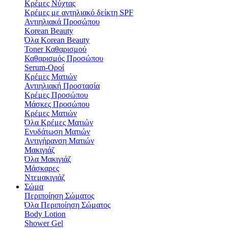
Κρέμες Νύχτας
Κρέμες με αντηλιακό δείκτη SPF
Αντιηλιακά Προσώπου
Korean Beauty
Όλα Korean Beauty
Toner Καθαρισμού
Καθαρισμός Προσώπου
Serum-Οροί
Κρέμες Ματιών
Αντιηλιακή Προστασία
Κρέμες Προσώπου
Μάσκες Προσώπου
Κρέμες Ματιών
Όλα Κρέμες Ματιών
Ενυδάτωση Mατιών
Αντιγήρανση Ματιών
Μακιγιάζ
Όλα Μακιγιάζ
Μάσκαρες
Ντεμακιγιάζ
Σώμα
Περιποίηση Σώματος
Όλα Περιποίηση Σώματος
Body Lotion
Shower Gel