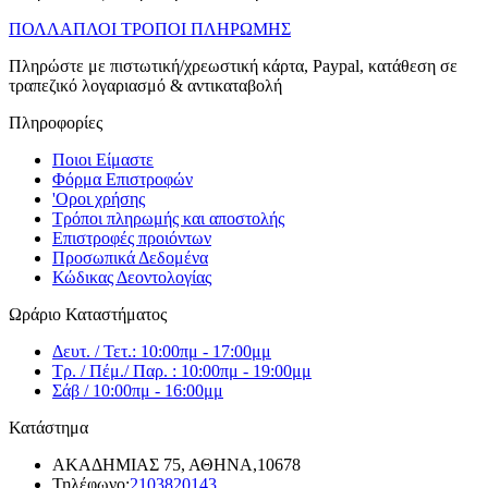
ΠΟΛΛΑΠΛΟΙ ΤΡΟΠΟΙ ΠΛΗΡΩΜΗΣ
Πληρώστε με πιστωτική/χρεωστική κάρτα, Paypal, κατάθεση σε
τραπεζικό λογαριασμό & αντικαταβολή
Πληροφορίες
Ποιοι Είμαστε
Φόρμα Επιστροφών
'Oροι χρήσης
Τρόποι πληρωμής και αποστολής
Επιστροφές προιόντων
Προσωπικά Δεδομένα
Κώδικας Δεοντολογίας
Ωράριο Καταστήματος
Δευτ. / Τετ.: 10:00πμ - 17:00μμ
Τρ. / Πέμ./ Παρ. : 10:00πμ - 19:00μμ
Σάβ / 10:00πμ - 16:00μμ
Κατάστημα
ΑΚΑΔΗΜΙΑΣ 75, ΑΘΗΝΑ,10678
Τηλέφωνο:
2103820143