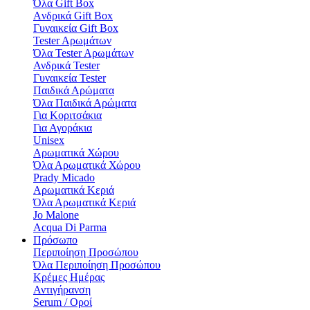
Όλα Gift Box
Aνδρικά Gift Box
Γυναικεία Gift Box
Tester Aρωμάτων
Όλα Tester Aρωμάτων
Ανδρικά Tester
Γυναικεία Tester
Παιδικά Αρώματα
Όλα Παιδικά Αρώματα
Για Κοριτσάκια
Για Αγοράκια
Unisex
Αρωματικά Χώρου​
Όλα Αρωματικά Χώρου​
Prady Micado
Αρωματικά Κεριά
Όλα Αρωματικά Κεριά
Jo Malone
Αcqua Di Parma
Πρόσωπο
Περιποίηση Προσώπου
Όλα Περιποίηση Προσώπου
Κρέμες Ημέρας
Αντιγήρανση
Serum / Οροί