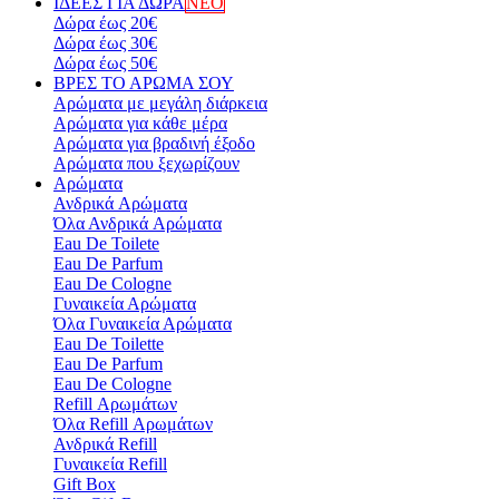
ΙΔΕΕΣ ΓΙΑ ΔΩΡΑ
ΝΕΟ
Δώρα έως 20€
Δώρα έως 30€
Δώρα έως 50€
ΒΡΕΣ ΤΟ ΑΡΩΜΑ ΣΟΥ
Αρώματα με μεγάλη διάρκεια
Αρώματα για κάθε μέρα
Αρώματα για βραδινή έξοδο
Αρώματα που ξεχωρίζουν
Αρώματα
Ανδρικά Aρώματα
Όλα Ανδρικά Aρώματα
Eau De Toilete
Eau De Parfum
Eau De Cologne
Γυναικεία Αρώματα
Όλα Γυναικεία Αρώματα
Eau De Toilette
Eau De Parfum
Eau De Cologne
Refill Αρωμάτων
Όλα Refill Αρωμάτων
Ανδρικά Refill
Γυναικεία Refill
Gift Box