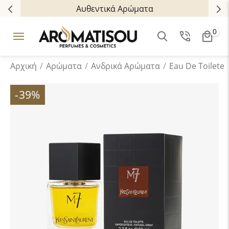
τρόποι πληρωμής
Δωρεάν BOX NOW α
0
Αρχική
/
Αρώματα
/
Ανδρικά Aρώματα
/
Eau De Toilete
-39%