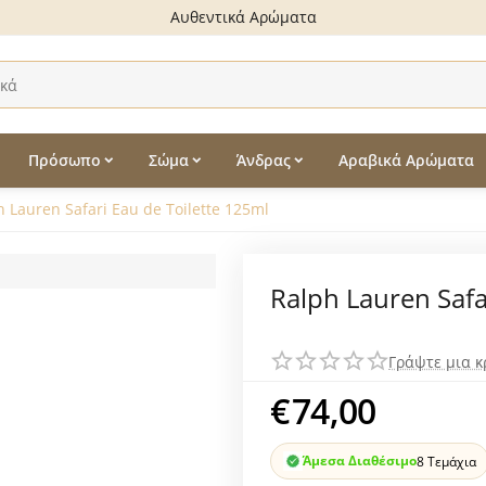
Πολλαπλοί τρόποι πληρωμής
Πρόσωπο
Σώμα
Άνδρας
Αραβικά Αρώματα
h Lauren Safari Eau de Toilette 125ml
Ralph Lauren Safa
Γράψτε μια κ
€
74,00
Άμεσα Διαθέσιμο
8 Τεμάχια