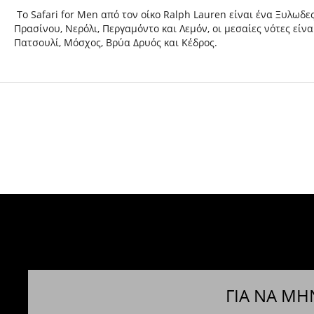
Το Safari for Men από τον οίκο Ralph Lauren είναι ένα Ξυλωδε
Πρασίνου, Νερόλι, Περγαμόντο και Λεμόν, οι μεσαίες νότες είν
Πατσουλί, Μόσχος, Βρύα Δρυός και Κέδρος.
ΓΙΑ ΝΑ ΜΗ