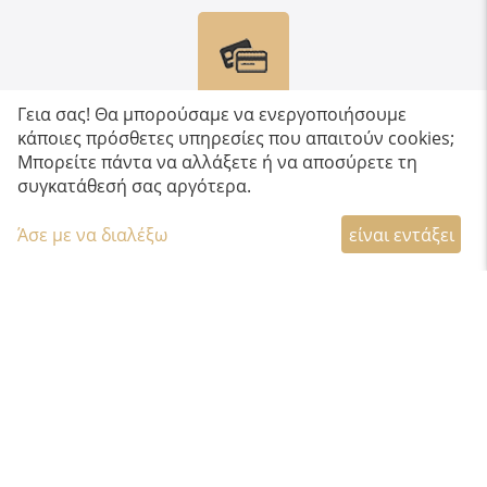
Γεια σας! Θα μπορούσαμε να ενεργοποιήσουμε
ΠΟΛΛΑΠΛΟΙ ΤΡΟΠΟΙ ΠΛΗΡΩΜΗΣ
κάποιες πρόσθετες υπηρεσίες που απαιτούν cookies;
Πληρώστε με πιστωτική/χρεωστική κάρτα,
Μπορείτε πάντα να αλλάξετε ή να αποσύρετε τη
Paypal, κατάθεση σε τραπεζικό λογαριασμό &
συγκατάθεσή σας αργότερα.
αντικαταβολή
Άσε με να διαλέξω
είναι εντάξει
Πληροφορίες
Ωράριο Καταστήματος
Κατάστημα