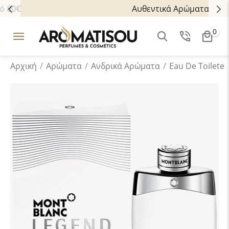
Πολλαπλοί τρόποι πληρωμής
Δωρ
0
Αρχική
/
Αρώματα
/
Ανδρικά Aρώματα
/
Eau De Toilete