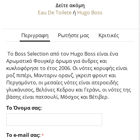
Δείτε ακόμη
Eau De Toilete
ή
Hugo Boss
Περιγραφη
Ρωτήστε μας
Κριτικές
Το Boss Selection από τον Hugo Boss είναι ένα
Αρωματικό Φουγκέρ άρωμα για άνδρες και
κυκλοφόρησε το έτος 2006. Οι νότες κορυφής είναι
ροζ πιπέρι, Μανταριν ορανζ, γκρειπ φρουτ και
Περγαμόντο, οι μεσαίες νότες είναι ατεροειδής
γλυκάνισος, Βελόνες Κεδρου και Γεράνι, οι νότες της
βάσης είναι πατσουλί, Μόσχος και Βέτιβερ.
Το Όνομα σας:
Το e-mail σας: