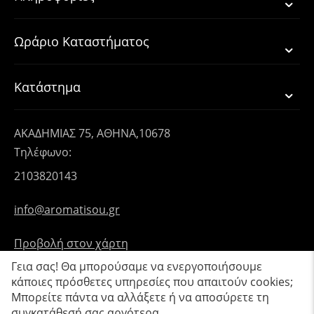
Ωράριο Καταστήματος
Κατάστημα
ΑΚΑΔΗΜΙΑΣ 75, ΑΘΗΝΑ,10678
Τηλέφωνο:
2103820143
info@aromatisou.gr
Προβολή στον χάρτη
Γεια σας! Θα μπορούσαμε να ενεργοποιήσουμε
κάποιες πρόσθετες υπηρεσίες που απαιτούν cookies;
Μπορείτε πάντα να αλλάξετε ή να αποσύρετε τη
συγκατάθεσή σας αργότερα.