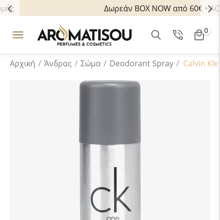
Πολλαπλοί τρόποι πληρωμής
0
Αρχική
/
Άνδρας
/
Σώμα
/
Deodorant Spray
/
Calvin Kl