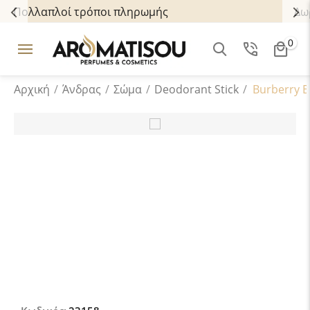
Πολλαπλοί τρόποι πληρωμής
0
Αρχική
/
Άνδρας
/
Σώμα
/
Deodorant Stick
/
Burberry B