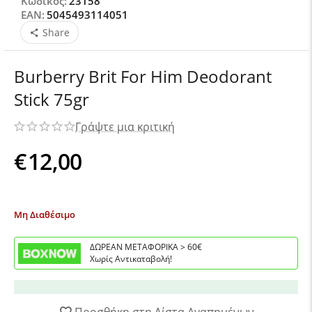
Κωδικός:
23158
EAN:
5045493114051
Share
Burberry Brit For Him Deodorant
Stick 75gr
Γράψτε μια κριτική
€
12,00
Μη Διαθέσιμο
ΔΩΡΕΑΝ ΜΕΤΑΦΟΡΙΚΑ > 60€
Χωρίς Αντικαταβολή!