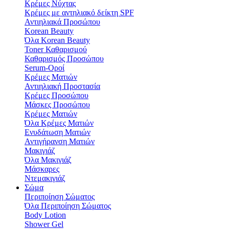
Κρέμες Νύχτας
Κρέμες με αντηλιακό δείκτη SPF
Αντιηλιακά Προσώπου
Korean Beauty
Όλα Korean Beauty
Toner Καθαρισμού
Καθαρισμός Προσώπου
Serum-Οροί
Κρέμες Ματιών
Αντιηλιακή Προστασία
Κρέμες Προσώπου
Μάσκες Προσώπου
Κρέμες Ματιών
Όλα Κρέμες Ματιών
Ενυδάτωση Mατιών
Αντιγήρανση Ματιών
Μακιγιάζ
Όλα Μακιγιάζ
Μάσκαρες
Ντεμακιγιάζ
Σώμα
Περιποίηση Σώματος
Όλα Περιποίηση Σώματος
Body Lotion
Shower Gel