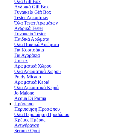
Όλα Gift Box
Aνδρικά Gift Box
Γυναικεία Gift Box
Tester Aρωμάτων
Όλα Tester Aρωμάτων
Ανδρικά Tester
Γυναικεία Tester
Παιδικά Αρώματα
Όλα Παιδικά Αρώματα
Για Κοριτσάκια
Για Αγοράκια
Unisex
Αρωματικά Χώρου​
Όλα Αρωματικά Χώρου​
Prady Micado
Αρωματικά Κεριά
Όλα Αρωματικά Κεριά
Jo Malone
Αcqua Di Parma
Πρόσωπο
Περιποίηση Προσώπου
Όλα Περιποίηση Προσώπου
Κρέμες Ημέρας
Αντιγήρανση
Serum / Οροί