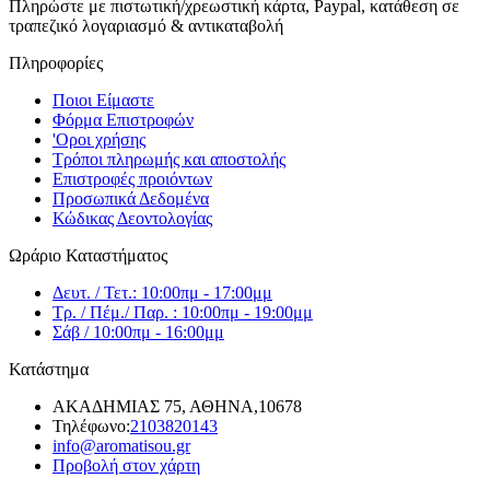
Πληρώστε με πιστωτική/χρεωστική κάρτα, Paypal, κατάθεση σε
τραπεζικό λογαριασμό & αντικαταβολή
Πληροφορίες
Ποιοι Είμαστε
Φόρμα Επιστροφών
'Oροι χρήσης
Τρόποι πληρωμής και αποστολής
Επιστροφές προιόντων
Προσωπικά Δεδομένα
Κώδικας Δεοντολογίας
Ωράριο Καταστήματος
Δευτ. / Τετ.: 10:00πμ - 17:00μμ
Τρ. / Πέμ./ Παρ. : 10:00πμ - 19:00μμ
Σάβ / 10:00πμ - 16:00μμ
Κατάστημα
ΑΚΑΔΗΜΙΑΣ 75, ΑΘΗΝΑ,10678
Τηλέφωνο:
2103820143
info@aromatisou.gr
Προβολή στον χάρτη