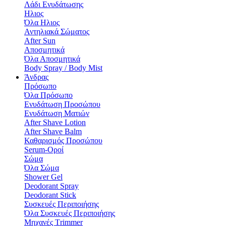
Λάδι Ενυδάτωσης
Hλιος
Όλα Hλιος
Αντηλιακά Σώματος
After Sun
Αποσμητικά
Όλα Αποσμητικά
Body Spray / Body Mist
Άνδρας
Πρόσωπο
Όλα Πρόσωπο
Ενυδάτωση Προσώπου
Ενυδάτωση Ματιών
After Shave Lotion
After Shave Balm
Καθαρισμός Προσώπου
Serum-Οροί
Σώμα
Όλα Σώμα
Shower Gel
Deodorant Spray
Deodorant Stick
Συσκευές Περιποιήσης
Όλα Συσκευές Περιποιήσης
Μηχανές Τrimmer