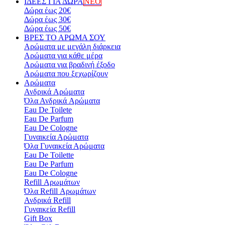
ΙΔΕΕΣ ΓΙΑ ΔΩΡΑ
ΝΕΟ
Δώρα έως 20€
Δώρα έως 30€
Δώρα έως 50€
ΒΡΕΣ ΤΟ ΑΡΩΜΑ ΣΟΥ
Αρώματα με μεγάλη διάρκεια
Αρώματα για κάθε μέρα
Αρώματα για βραδινή έξοδο
Αρώματα που ξεχωρίζουν
Αρώματα
Ανδρικά Aρώματα
Όλα Ανδρικά Aρώματα
Eau De Toilete
Eau De Parfum
Eau De Cologne
Γυναικεία Αρώματα
Όλα Γυναικεία Αρώματα
Eau De Toilette
Eau De Parfum
Eau De Cologne
Refill Αρωμάτων
Όλα Refill Αρωμάτων
Ανδρικά Refill
Γυναικεία Refill
Gift Box