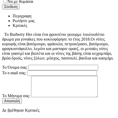
Να με θυμάσαι
Σύνδεση
Περιγραφη
Ρωτήστε μας
Κριτικές
To Burberry Her είναι ένα φρουτένιο γκουρμε λουλουδένιο
άρωμα για γυναίκες που κυκλοφόρησε το έτος 2018.Οι νότες
κορυφής είναι βατόμουρο, φράουλα, πετροκέρασο, βατόμουρο,
φραγκοστάφυλλο, λεμόνι και μανταριν ορανζ, οι μεσαίες νότες
είναι γιασεμί και βιολέτα και οι νότες της βάσης είναι κεχριμπάρι,
βρύα δρυός, νότες ξύλων, μόσχος, πατσουλί, βανίλια και κασμήρι.
Το Όνομα σας:
Το e-mail σας:
Το Μήνυμα σας:
Αποστολή
Δε βρέθηκαν Κριτικές