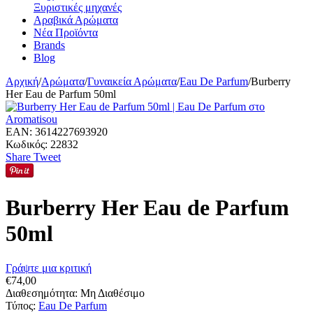
Ξυριστικές μηχανές
Αραβικά Αρώματα
Νέα Προϊόντα
Brands
Blog
Αρχική
/
Αρώματα
/
Γυναικεία Αρώματα
/
Eau De Parfum
/
Burberry
Her Eau de Parfum 50ml
EAN:
3614227693920
Κωδικός:
22832
Share
Tweet
Burberry Her Eau de Parfum
50ml
Γράψτε μια κριτική
€
74,00
Διαθεσημότητα:
Μη Διαθέσιμο
Τύπος:
Eau De Parfum